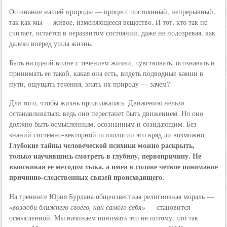
Осознание нашей природы — процесс постоянный, непрерывный,
так как мы — живое, изменяющееся вещество. И тот, кто так не
считает, остается в неразвитом состоянии, даже не подозревая, как
далеко вперед ушла жизнь.
Быть на одной волне с течением жизни, чувствовать, осознавать и
принимать ее такой, какая она есть, видеть подводные камни в
пути, ощущать течения, знать их природу — зачем?
Для того, чтобы жизнь продолжалась. Движению нельзя
останавливаться, ведь оно перестанет быть движением. Но оно
должно быть осмысленным, осознанным и созидающим. Без
знаний системно-векторной психологии это вряд ли возможно.
Глубокие тайны человеческой психики можно раскрыть,
только научившись смотреть в глубину, первопричину. Не
выискивая ее методом тыка, а имея в голове четкое понимание
причинно-следственных связей происходящего.
На тренинге Юрия Бурлана общеизвестная религиозная мораль —
«
возлюби ближнего своего, как самого себя
» — становится
осмысленной. Мы начинаем понимать это не потому, что так