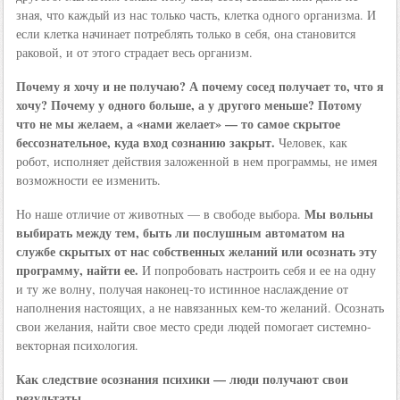
зная, что каждый из нас только часть, клетка одного организма. И
если клетка начинает потреблять только в себя, она становится
раковой, и от этого страдает весь организм.
Почему я хочу и не получаю? А почему сосед получает то, что я
хочу? Почему у одного больше, а у другого меньше? Потому
что не мы желаем, а «нами желает» — то самое скрытое
бессознательное, куда вход сознанию закрыт.
Человек, как
робот, исполняет действия заложенной в нем программы, не имея
возможности ее изменить.
Мы вольны
Но наше отличие от животных — в свободе выбора.
выбирать между тем, быть ли послушным автоматом на
службе скрытых от нас собственных желаний или осознать эту
программу, найти ее.
И попробовать настроить себя и ее на одну
и ту же волну, получая наконец-то истинное наслаждение от
наполнения настоящих, а не навязанных кем-то желаний. Осознать
свои желания, найти свое место среди людей помогает системно-
векторная психология.
Как следствие осознания психики — люди получают свои
результаты