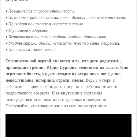
• Повышается стрессоустойчивость.
• Находится работа, повышаются доходы, налаживаются дела.
• Приходит понимание и согласие в семью.
• Улучшается здоровье.
• Встречается та самая любовь, уходит одиночество.
• Уходят страхи, обиды, ненависть, чувство вины, депрессия.
• Появляется смысл жизни.
Отличительной чертой является и то, что дети родителей,
прошедших тренинг Юрия Бурлана, меняются на глазах. Они
перестают болеть, куда-то уходит их «странное» поведение,
непослушание, истерики, страхи, слезы.
Ведь у матери с
ребенком — прямая связь до тех пор, пока ребенок не достиг
подросткового возраста. И ее внутренние состояния
непосредственно влияют на его здоровье и поведение.
Послушайте, что говорит одна из мам после тренинга: