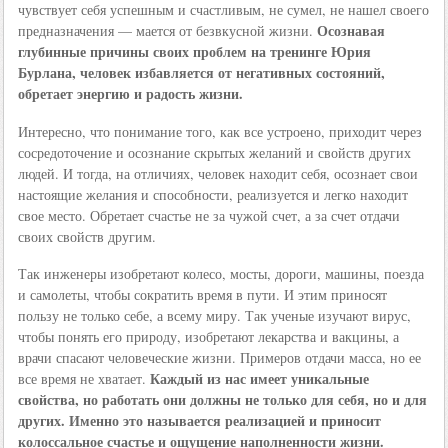
чувствует себя успешным и счастливым, не сумел, не нашел своего
Осознавая
предназначения — мается от безвкусной жизни.
глубинные причины своих проблем на тренинге Юрия
Бурлана, человек избавляется от негативных состояний,
обретает энергию и радость жизни.
Интересно, что понимание того, как все устроено, приходит через
сосредоточение и осознание скрытых желаний и свойств других
людей. И тогда, на отличиях, человек находит себя, осознает свои
настоящие желания и способности, реализуется и легко находит
свое место. Обретает счастье не за чужой счет, а за счет отдачи
своих свойств другим.
Так инженеры изобретают колесо, мосты, дороги, машины, поезда
и самолеты, чтобы сократить время в пути. И этим приносят
пользу не только себе, а всему миру. Так ученые изучают вирус,
чтобы понять его природу, изобретают лекарства и вакцины, а
врачи спасают человеческие жизни. Примеров отдачи масса, но ее
Каждый из нас имеет уникальные
все время не хватает.
свойства, но работать они должны не только для себя, но и для
других. Именно это называется реализацией и приносит
колоссальное счастье и ощущение наполненности жизни.