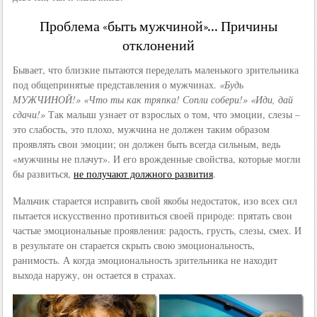
Проблема «быть мужчиной»… Причины
отклонений
Бывает, что близкие пытаются переделать маленького зрительника
под общепринятые представления о мужчинах.
«Будь
МУЖЧИНОЙ!» «Что ты как тряпка! Сопли собери!» «Иди, дай
сдачи!»
Так малыш узнает от взрослых о том, что эмоции, слезы –
это слабость, это плохо, мужчина не должен таким образом
проявлять свои эмоции; он должен быть всегда сильным, ведь
«мужчины не плачут». И его врожденные свойства, которые могли
бы развиться,
не получают должного развития
.
Мальчик старается исправить свой якобы недостаток, изо всех сил
пытается искусственно противиться своей природе: прятать свои
частые эмоциональные проявления: радость, грусть, слезы, смех. И
в результате он старается скрыть свою эмоциональность,
ранимость. А когда эмоциональность зрительника не находит
выхода наружу, он остается в страхах.