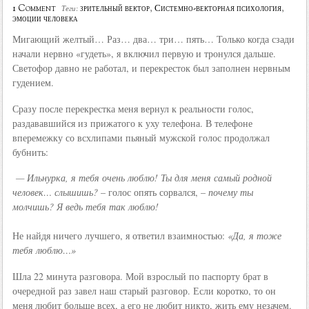
1 Comment
зрительный вектор
,
Системно-векторная психология
,
Теги:
эмоции человека
Мигающий желтый… Раз… два… три… пять… Только когда сзади
начали нервно «гудеть», я включил первую и тронулся дальше.
Светофор давно не работал, и перекресток был заполнен нервным
гудением.
Сразу после перекрестка меня вернул к реальности голос,
раздававшийся из прижатого к уху телефона. В телефоне
вперемежку со всхлипами пьяный мужской голос продолжал
бубнить:
— Ильнурка, я тебя очень люблю! Ты для меня самый родной
человек… слышишь?
– голос опять сорвался, –
почему ты
молчишь? Я ведь тебя так люблю!
Не найдя ничего лучшего, я ответил взаимностью:
«Да, я тоже
тебя люблю…»
Шла 22 минута разговора. Мой взрослый по паспорту брат в
очередной раз завел наш старый разговор. Если коротко, то он
меня любит больше всех, а его не любит никто, жить ему незачем.