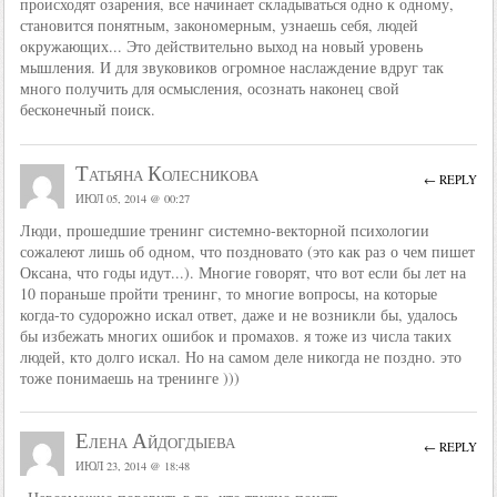
происходят озарения, все начинает складываться одно к одному,
становится понятным, закономерным, узнаешь себя, людей
окружающих... Это действительно выход на новый уровень
мышления. И для звуковиков огромное наслаждение вдруг так
много получить для осмысления, осознать наконец свой
бесконечный поиск.
Татьяна Колесникова
← REPLY
ИЮЛ 05, 2014 @ 00:27
Люди, прошедшие тренинг системно-векторной психологии
сожалеют лишь об одном, что поздновато (это как раз о чем пишет
Оксана, что годы идут...). Многие говорят, что вот если бы лет на
10 пораньше пройти тренинг, то многие вопросы, на которые
когда-то судорожно искал ответ, даже и не возникли бы, удалось
бы избежать многих ошибок и промахов. я тоже из числа таких
людей, кто долго искал. Но на самом деле никогда не поздно. это
тоже понимаешь на тренинге )))
Елена Айдогдыева
← REPLY
ИЮЛ 23, 2014 @ 18:48