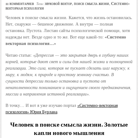
11 комментариев
звуковой вектор
,
поиск смысла жизни
,
Системно-
Теги:
векторная психология
Человек в поиске смысла жизни. Кажется, что жизнь остановилась.
Нет, снаружи — бешеное движение. А внутри — полная
остановка. Пустота. Листаю сайты психологической помощи, хотя
«Системно
надежды нет. Везде одно и то же. Вот еще какой-то:
векторная психология…»
Читаю статьи:
«Депрессия — это закрытая дверь в глубину наших
корней, которые дают свет и силы для нашей жизни и полноценной
реализации. Это сила, которая не пускает сделать шаг наружу, к
миру, к людям, к природе и простому земному счастью. В
сущности депрессии только остановка и пустота от
ненаполненности пониманием и ощущением своего предназначения,
миссии и направления истинной реализации».
В точку… И вот я уже изучаю портал
«Системно-векторная
психология» Юрия Бурлана
.
Человек в поиске смысла жизни. Золотые
капли нового мышления