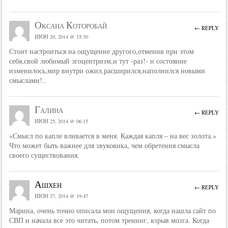
Оксана Которобай
← REPLY
ИЮН 20, 2014 @ 15:30
Стоит настроиться на ощущение другого,отменив при этом
себя,свой любимый эгоцентризм,и тут -раз!- и состояние
изменилось,мир внутри ожил,расширился,наполнился новыми
смыслами!..
Галина
← REPLY
ИЮН 25, 2014 @ 06:15
«Смысл по капле вливается в меня. Каждая капля – на вес золота.»
Что может быть важнее для звуковика, чем обретения смысла
своего существования.
Ашхен
← REPLY
ИЮН 27, 2014 @ 19:47
Марина, очень точно описала мои ощущения, когда нашла сайт по
СВП и начала все это читать, потом тренинг, взрыв мозга. Когда