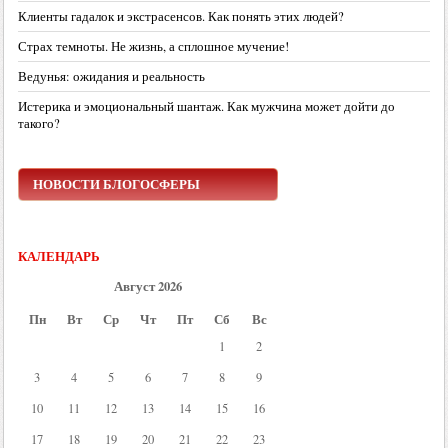
Клиенты гадалок и экстрасенсов. Как понять этих людей?
Страх темноты. Не жизнь, а сплошное мучение!
Ведунья: ожидания и реальность
Истерика и эмоциональный шантаж. Как мужчина может дойти до
такого?
НОВОСТИ БЛОГОСФЕРЫ
КАЛЕНДАРЬ
Август 2026
Пн
Вт
Ср
Чт
Пт
Сб
Вс
1
2
3
4
5
6
7
8
9
10
11
12
13
14
15
16
17
18
19
20
21
22
23