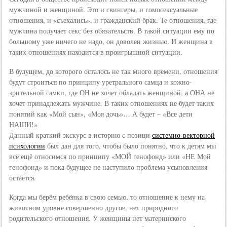
мужчиной и женщиной. Это и свингеры, и гомосексуальные
отношения, и «съехались», и гражданский брак. Те отношения, где
мужчина получает секс без обязательств. В такой ситуации ему по
большому уже ничего не надо, он доволен жизнью. И женщина в
таких отношениях находится в проигрышной ситуации.
В будущем, до которого осталось не так много времени, отношения
будут строиться по принципу уретрального самца и кожно-
зрительной самки, где ОН не хочет обладать женщиной, а ОНА не
хочет принадлежать мужчине. В таких отношениях не будет таких
понятий как «Мой сын», «Моя дочь»… А будет – «Все дети
НАШИ!»
Данный краткий экскурс в историю с позици
системно-векторной
психологии
был дан для того, чтобы было понятно, что к детям мы
всё ещё относимся по принципу «МОЙ генофонд» или «НЕ Мой
генофонд» и пока будущее не наступило проблема усыновления
остаётся.
Когда мы берём ребёнка в свою семью, то отношение к нему на
животном уровне совершенно другое, нет природного
родительского отношения. У женщины нет материнского