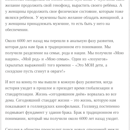
желание продолжить свой генофонд, вырастить своего ребёнка. А
у женщины продолжить свое физическое состояние, которым тоже
являлся ребёнок. У мужчины было желание обладать женщиной, а
у женщины принадлежать мужчине, то есть быть у него на
обеспечении.
Около 6000 лет назад мы перешли в анальную фазу развития,
которая дала нам брак в традиционном его понимании. Мы
получили разделение на семьи, рода и нации. Мы получили «Мою
нацию», «Мой род» и «Мою семью». Один из «лозунгов»
(крылатых выражений) того времени – «Это МОИ дети, а
соседские пусть сгинут в овраге!»
И вот на конец-то мы вышли в кожную фазу развития, когда
история уходит в прошлое и приходит время глобализации и
стандартизации. Жизнь «сегодняшним днём» ворвалась во все
дома. Сегодняшний стандарт жизни – это жизнь, которую нам
показывают в голливудских кинофильмах. Голливуд постепенно
подмывает фундамент у здания брака. Брак в традиционном его
понимании, который мы получили около 6000 лет назад уходит.
Сегодня в обществе происходит поиск новых отношений между