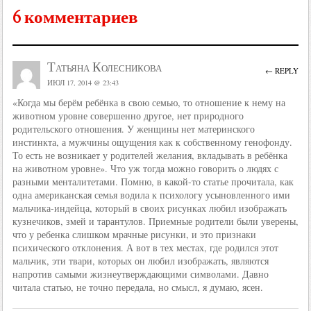
6 комментариев
Татьяна Колесникова
← REPLY
ИЮЛ 17, 2014 @ 23:43
«Когда мы берём ребёнка в свою семью, то отношение к нему на
животном уровне совершенно другое, нет природного
родительского отношения. У женщины нет материнского
инстинкта, а мужчины ощущения как к собственному генофонду.
То есть не возникает у родителей желания, вкладывать в ребёнка
на животном уровне». Что уж тогда можно говорить о людях с
разными менталитетами. Помню, в какой-то статье прочитала, как
одна американская семья водила к психологу усыновленного ими
мальчика-индейца, который в своих рисунках любил изображать
кузнечиков, змей и тарантулов. Приемные родители были уверены,
что у ребенка слишком мрачные рисунки, и это признаки
психического отклонения. А вот в тех местах, где родился этот
мальчик, эти твари, которых он любил изображать, являются
напротив самыми жизнеутверждающими символами. Давно
читала статью, не точно передала, но смысл, я думаю, ясен.