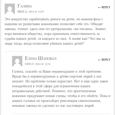
Галина
← REPLY
ИЮЛ 22, 2014 @ 14:07
Это кощунство зарабатывать деньги на детях, но кожная фаза с
нашими не развитыми кожниками позволяет себе это. Обходят
законы, точнее, здесь они по-уретральному «не писаны». Значит,
пора меняться обществу, пора принимать ответственность за
судьбы наших детей, за каждого из них. А иначе как? Что мы за
люди тогда, когда позволяем убивать наших детей?
Елена Шаповал
← REPLY
СЕН 07, 2014 @ 12:31
Галина, спасибо за Ваше неравнодушие к этой проблеме.
Вроде бы и неравнодушных к детям-сиротам людей у нас
хватает. Но проблема только нарастает. Вот и еще один закон
понадобился в этой сфере для ограничения наших
неправильных действий. Понятно, что архитипичные
кожники придумают новые схемы, чтобы и его обойти. Пока в
наших головах не произойдет революция самопознания,
никакие законы не сделают из нас настоящих людей.