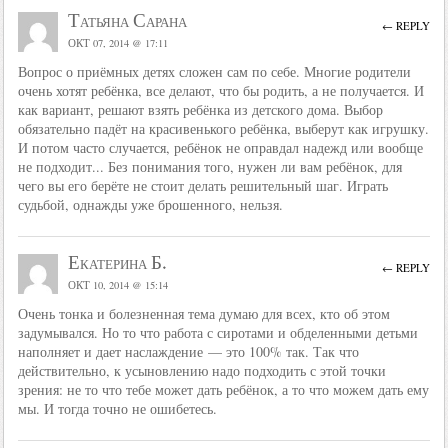
Татьяна Сарана
← REPLY
ОКТ 07, 2014 @ 17:11
Вопрос о приёмных детях сложен сам по себе. Многие родители
очень хотят ребёнка, все делают, что бы родить, а не получается. И
как вариант, решают взять ребёнка из детского дома. Выбор
обязательно падёт на красивенького ребёнка, выберут как игрушку.
И потом часто случается, ребёнок не оправдал надежд или вообще
не подходит... Без понимания того, нужен ли вам ребёнок, для
чего вы его берёте не стоит делать решительный шаг. Играть
судьбой, однажды уже брошенного, нельзя.
Екатерина Б.
← REPLY
ОКТ 10, 2014 @ 15:14
Очень тонка и болезненная тема думаю для всех, кто об этом
задумывался. Но то что работа с сиротами и обделенными детьми
наполняет и дает наслаждение — это 100% так. Так что
действительно, к усыновлению надо подходить с этой точки
зрения: не то что тебе может дать ребёнок, а то что можем дать ему
мы. И тогда точно не ошибетесь.