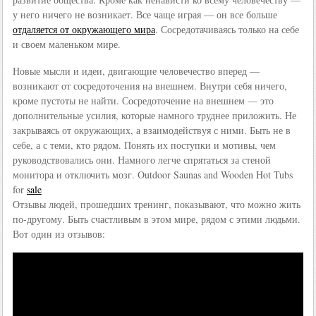
у него ничего не возникает. Все чаще играя — он все больше
отдаляется от окружающего мира
. Сосредотачиваясь только на себе
и своем маленьком мире.
Новые мысли и идеи, двигающие человечество вперед —
возникают от сосредоточения на внешнем. Внутри себя ничего,
кроме пустоты не найти. Сосредоточение на внешнем — это
дополнительные усилия, которые намного труднее приложить. Не
закрываясь от окружающих, а взаимодействуя с ними. Быть не в
себе, а с теми, кто рядом. Понять их поступки и мотивы, чем
руководствовались они. Намного легче спрятаться за стеной
монитора и отключить мозг. Outdoor Saunas and Wooden Hot Tubs
for
sale
Отзывы людей, прошедших тренинг, показывают, что можно жить
по-другому. Быть счастливым в этом мире, рядом с этими людьми.
Вот один из отзывов: