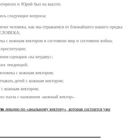
интересно и Юрий был на высоте.
лись следующие вопросы:
витие человека, как мы отрываемся от ближайшего нашего предка
ЧЕЛОВЕКА;
ека с кожным вектором в состоянии мир и состоянии война;
 проституции;
ния сценария «на неудачу»;
ких тенденций;
еловека с кожным вектором;
итывать детей с кожным вектором;
й с кожным вектором;
 из пазла с названием «кожный вектор».
ую
лекцию по «анальному вектору», которая состоится уже