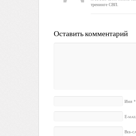
тренинге СВП.
Оставить комментарий
*
Имя
E-mai
Веб-с