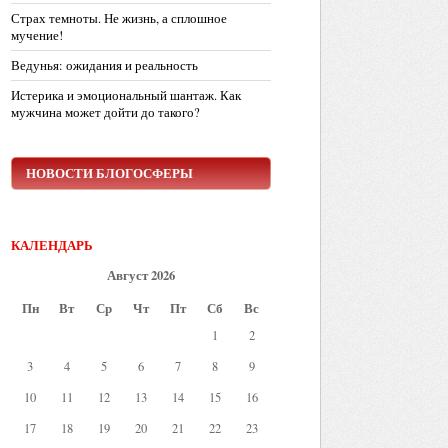
Страх темноты. Не жизнь, а сплошное
мучение!
Ведунья: ожидания и реальность
Истерика и эмоциональный шантаж. Как
мужчина может дойти до такого?
НОВОСТИ БЛОГОСФЕРЫ
КАЛЕНДАРЬ
Август 2026
Пн
Вт
Ср
Чт
Пт
Сб
Вс
1
2
3
4
5
6
7
8
9
10
11
12
13
14
15
16
17
18
19
20
21
22
23