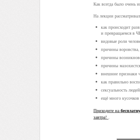
Как всегда было очень 
На лекции рассматрива
как происходит раз
и превращаемся в 
видовые роли челов
причины воровства,
причины возникнове
причины мазохистс
внешние признаки ч
как правильно восп
сексуальность люде
ещё много кусочков
бесплатн
Приходите на
завтра!
.