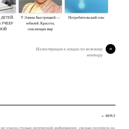
ДЕТЕЙ.
У Элины Быстрицкой —
Потребительский секс
 УЧЕБУ
юбилей. Красота,
НОЙ
спасающая мир
»
Иллюстрация к лекции по кожному
вектору
← REPLY
 не узнала столько интересной информации, сколько получила на