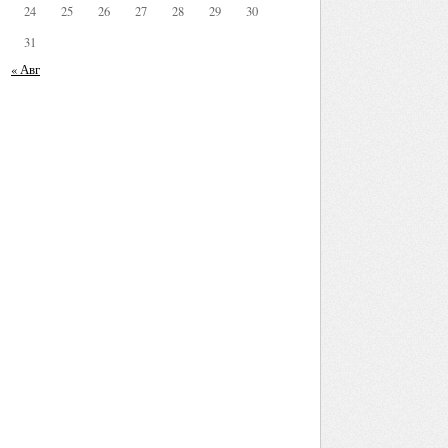
24
25
26
27
28
29
30
31
« Авг