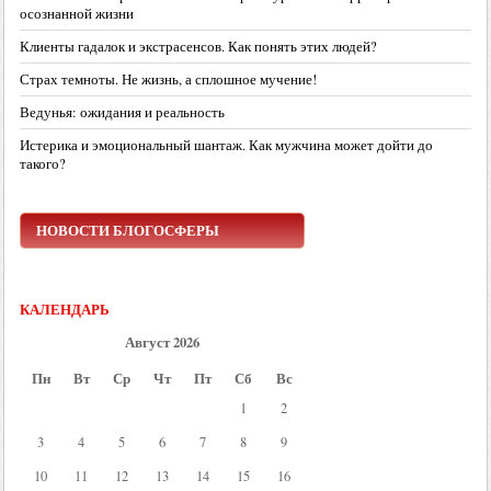
осознанной жизни
Клиенты гадалок и экстрасенсов. Как понять этих людей?
Страх темноты. Не жизнь, а сплошное мучение!
Ведунья: ожидания и реальность
Истерика и эмоциональный шантаж. Как мужчина может дойти до
такого?
НОВОСТИ БЛОГОСФЕРЫ
КАЛЕНДАРЬ
Август 2026
Пн
Вт
Ср
Чт
Пт
Сб
Вс
1
2
3
4
5
6
7
8
9
10
11
12
13
14
15
16