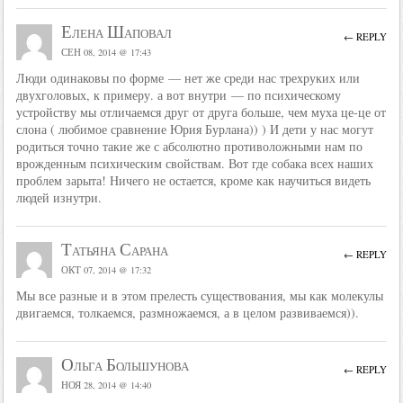
Елена Шаповал
← REPLY
СЕН 08, 2014 @ 17:43
Люди одинаковы по форме — нет же среди нас трехруких или
двухголовых, к примеру. а вот внутри — по психическому
устройству мы отличаемся друг от друга больше, чем муха це-це от
слона ( любимое сравнение Юрия Бурлана)) ) И дети у нас могут
родиться точно такие же с абсолютно противоложными нам по
врожденным психическим свойствам. Вот где собака всех наших
проблем зарыта! Ничего не остается, кроме как научиться видеть
людей изнутри.
Татьяна Сарана
← REPLY
ОКТ 07, 2014 @ 17:32
Мы все разные и в этом прелесть существования, мы как молекулы
двигаемся, толкаемся, размножаемся, а в целом развиваемся)).
Ольга Большунова
← REPLY
НОЯ 28, 2014 @ 14:40