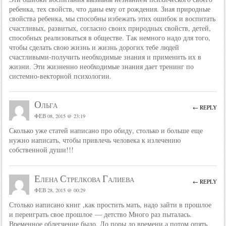
ребенка, тех свойств, что даны ему от рождения. Зная природные
свойства ребенка, мы способны избежать этих ошибок и воспитать
счастливых, развитых, согласно своих природных свойств, детей,
способных реализоваться в обществе. Так немного надо для того,
чтобы сделать свою жизнь и жизнь дорогих тебе людей
счастливыми-получить необходимые знания и применить их в
жизни. Эти жизненно необходимые знания дает тренинг по
системно-векторной психологии.
Ольга
← REPLY
ФЕВ 08, 2015 @ 23:19
Сколько уже статей написано про обиду, столько и больше еще
нужно написать, чтобы привлечь человека к излечению
собственной души!!!
Елена Стрелкова Галиева
← REPLY
ФЕВ 28, 2015 @ 00:29
Столько написано книг ,как простить мать, надо зайти в прошлое
и переиграть свое прошлое — детство Много раз пыталась.
Временное облегчение было. До поры до времени,а потом опять