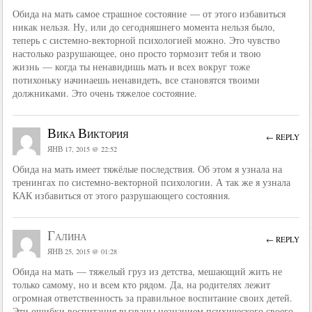
Обида на мать самое страшное состояние — от этого избавиться
никак нельзя. Ну, или до сегодняшнего момента нельзя было,
теперь с системно-векторной психологией можно. Это чувство
настолько разрушающее, оно просто тормозит тебя и твою
жизнь — когда ты ненавидишь мать и всех вокруг тоже
потихоньку начинаешь ненавидеть, все становятся твоими
должниками. Это очень тяжелое состояние.
Вика Виктория
← REPLY
ЯНВ 17, 2015 @ 22:52
Обида на мать имеет тяжёлые последствия. Об этом я узнала на
тренингах по системно-векторной психологии. А так же я узнала
КАК избавиться от этого разрушающего состояния.
Галина
← REPLY
ЯНВ 25, 2015 @ 01:28
Обида на мать — тяжелый груз из детства, мешающий жить не
только самому, но и всем кто рядом. Да, на родителях лежит
огромная ответственность за правильное воспитание своих детей.
Эти ошибки воспитания вызваны незнанием психического своего