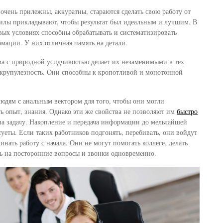
очень прилежны, аккуратны, стараются сделать свою работу от
 силы прикладывают, чтобы результат был идеальным и лучшим. В
ых условиях способны обрабатывать и систематизировать
ации. У них отличная память на детали.
а с природной усидчивостью делает их незаменимыми в тех
я скрупулезность. Они способны к кропотливой и монотонной
людям с анальным вектором для того, чтобы они могли
ть опыт, знания. Однако эти же свойства не позволяют им
быстро
на задачу. Накопление и передача информации до мельчайшей
суеты. Если таких работников подгонять, перебивать, они войдут
чинать работу с начала. Они не могут помогать коллеге, делать
ть на посторонние вопросы и звонки одновременно.