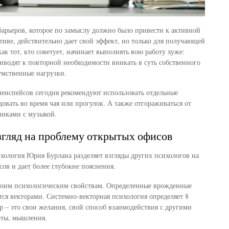
 барьеров, которое по замыслу должно было привести к активной
иве, действительно дает свой эффект, но только для получающей
ак тот, кто советует, начинает выполнять вою работу хуже:
иводят к повторной необходимости вникать в суть собственного
 умственные нагрузки.
енспейсов сегодня рекомендуют использовать отдельные
овать во время чая или прогулок. А также отгораживаться от
иками с музыкой.
гляд на проблему открытых офисов
хология Юрия Бурлана разделяет взгляды других психологов на
ов и дает более глубокие пояснения.
воим психологическим свойствам. Определенные врожденные
ся векторами. Системно-векторная психология определяет 8
р – это свои желания, свой способ взаимодействия с другими
оты, мышления.