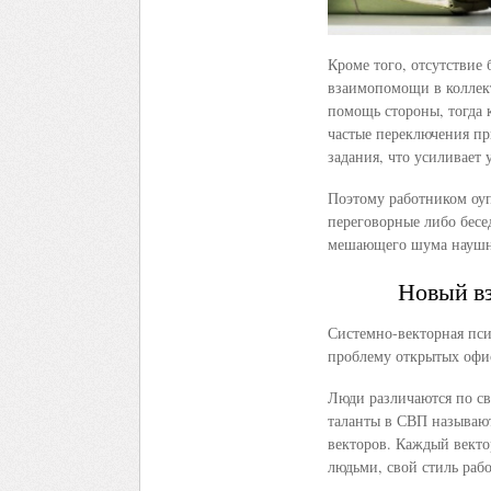
Кроме того, отсутствие
взаимопомощи в коллект
помощь стороны, тогда к
частые переключения пр
задания, что усиливает
Поэтому работником оуп
переговорные либо бесед
мешающего шума наушн
Новый вз
Системно-векторная пси
проблему открытых офис
Люди различаются по с
таланты в СВП называют
векторов. Каждый векто
людьми, свой стиль раб