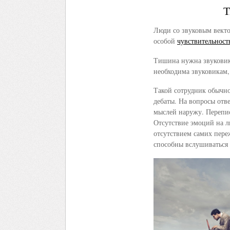
Т
Люди со звуковым вект
особой
чувствительност
Тишина нужна звуковик
необходима звуковикам, 
Такой сотрудник обычно 
дебаты. На вопросы отв
мыслей наружу. Перепи
Отсутствие эмоций на л
отсутствием самих пер
способны вслушиваться 