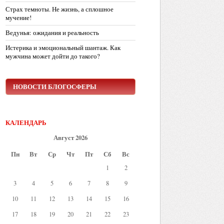
Страх темноты. Не жизнь, а сплошное
мучение!
Ведунья: ожидания и реальность
Истерика и эмоциональный шантаж. Как
мужчина может дойти до такого?
НОВОСТИ БЛОГОСФЕРЫ
КАЛЕНДАРЬ
Август 2026
Пн
Вт
Ср
Чт
Пт
Сб
Вс
1
2
3
4
5
6
7
8
9
10
11
12
13
14
15
16
17
18
19
20
21
22
23