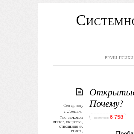
Системн
ВРАЧИ-ПСИХИ
Открытые
Почему?
Сен 25, 2015
1 Comment
6 758
звуковой
Теги:
Просмотров:
вектор
,
общество
,
отношения на
работе
,
Пробл