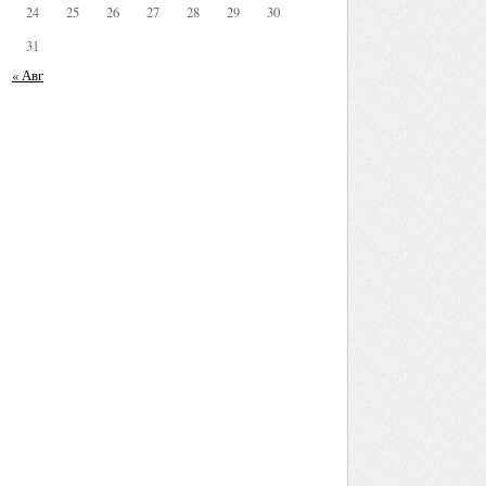
24
25
26
27
28
29
30
31
« Авг