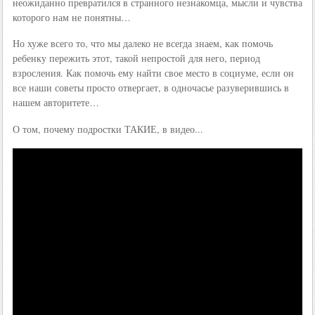
неожиданно превратился в странного незнакомца, мысли и чувства
которого нам не понятны…
Но хуже всего то, что мы далеко не всегда знаем, как помочь
ребенку пережить этот, такой непростой для него, период
взросления. Как помочь ему найти свое место в социуме, если он
все наши советы просто отвергает, в одночасье разуверившись в
нашем авторитете…
О том, почему подростки ТАКИЕ, в видео...