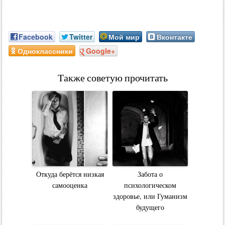
Facebook
Twitter
Мой мир
Вконтакте
Одноклассники
Google+
Также советую прочитать
Откуда берётся низкая
Забота о
самооценка
психологическом
здоровье, или Гуманизм
будущего