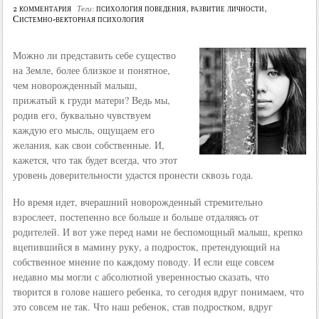
2 комментария
психология поведения
,
развитие личности
,
Теги:
Системно-векторная психология
Можно ли представить себе существо
на Земле, более близкое и понятное,
чем новорожденный малыш,
прижатый к груди матери? Ведь мы,
родив его, буквально чувствуем
каждую его мысль, ощущаем его
желания, как свои собственные. И,
кажется, что так будет всегда, что этот
уровень доверительности удастся пронести сквозь года.
Но время идет, вчерашний новорожденный стремительно
взрослеет, постепенно все больше и больше отдаляясь от
родителей. И вот уже перед нами не беспомощный малыш, крепко
вцепившийся в мамину руку, а подросток, претендующий на
собственное мнение по каждому поводу. И если еще совсем
недавно мы могли с абсолютной уверенностью сказать, что
творится в голове нашего ребенка, то сегодня вдруг понимаем, что
это совсем не так. Что наш ребенок, став подростком, вдруг