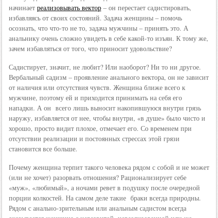
начинает
реализовывать вектор
– он перестает садистировать,
избавляясь от своих состояний. Задача женщины – помочь
осознать, что что-то не то, задача мужчины – принять это. А
анальнику очень сложно увидеть в себе какой-то изъян. К тому же,
зачем избавляться от того, что приносит удовольствие?
Садистирует, значит, не любит? Или наоборот? Ни то ни другое.
Вербальный садизм – проявление анального вектора, он не зависит
от наличия или отсутствия чувств. Женщина ближе всего к
мужчине, поэтому ей и приходится принимать на себя его
нападки. А он всего лишь выносит накопившуюся внутри грязь
наружу, избавляется от нее, чтобы внутри, «в душе» было чисто и
хорошо, просто видит плохое, отмечает его. Со временем при
отсутствии реализации и постоянных стрессах этой грязи
становится все больше.
Почему женщина терпит такого человека рядом с собой и не может
(или не хочет) разорвать отношения? Рационализирует себе
«муж», «любимый», а ночами ревет в подушку после очередной
порции колкостей. На самом деле такие браки всегда природны.
Рядом с анально-зрительным или анальным садистом всегда