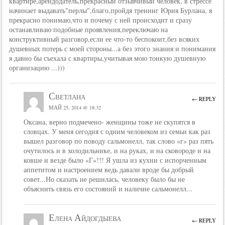
квартире,арендодатель,прекрасный отзывчивый человек, в стрессе
начинает выдавать"перлы",благо,пройдя тренинг Юрия Бурлана, я
прекрасно понимаю,что и почему с ней происходит и сразу
останавливаю подобные проявления,переключаю на
конструктивный разговор,если ее что-то беспокоит,без всяких
душевных потерь с моей стороны...а без этого знания и понимания
я давно бы съехала с квартиры,учитывая мою тонкую душевную
организацию ...)))
Светлана
← REPLY
МАЙ 25, 2014 @ 18:32
Оксана, верно подмечено- женщины тоже не скупятся в
словцах. У меня сегодня с одним человеком из семьи как раз
вышел разговор по поводу сальмонелл, так слово «г» раз пять
очутилось и в холодильнике, и на руках, и на сковороде и на
ковше и везде было «Г»!!! Я ушла из кухни с испорченным
аппетитом и настроением ведь давали вроде бы добрый
совет...Но сказать не решилась, человеку было бы не
объяснить связь его состояний и наличие сальмонелл...
Елена Айдогдыева
← REPLY