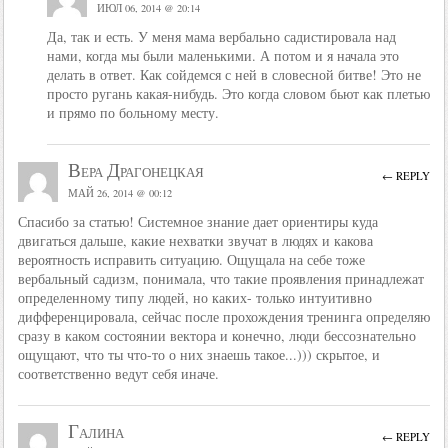
ИЮЛ 06, 2014 @ 20:14
Да, так и есть. У меня мама вербально садистировала над
нами, когда мы были маленькими. А потом и я начала это
делать в ответ. Как сойдемся с ней в словесной битве! Это не
просто ругань какая-нибудь. Это когда словом бьют как плетью
и прямо по больному месту.
Вера Драгонецкая
← REPLY
МАЙ 26, 2014 @ 00:12
Спасибо за статью! Системное знание дает ориентиры куда
двигаться дальше, какие нехватки звучат в людях и какова
вероятность исправить ситуацию. Ощущала на себе тоже
вербальный садизм, понимала, что такие проявления принадлежат
определенному типу людей, но каких- только интуитивно
дифференцировала, сейчас после прохождения тренинга определяю
сразу в каком состоянии вектора и конечно, люди бессознательно
ощущают, что ты что-то о них знаешь такое...))) скрытое, и
соответственно ведут себя иначе.
Галина
← REPLY