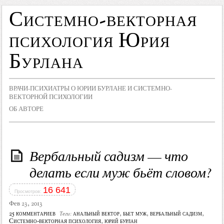
Системно-векторная
психология Юрия
Бурлана
ВРАЧИ-ПСИХИАТРЫ О ЮРИИ БУРЛАНЕ И СИСТЕМНО-
ВЕКТОРНОЙ ПСИХОЛОГИИ
ОБ АВТОРЕ
Вербальный садизм — что
делать если муж бьёт словом?
16 641
Просмотров:
Фев 23, 2013
25 комментариев
анальный вектор
,
бьет муж
,
вербальный садизм
,
Теги:
Системно-векторная психология
,
юрий бурлан