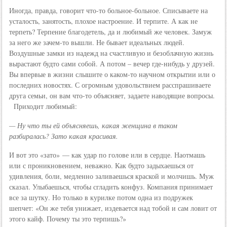
Иногда, правда, говорит что-то больное-больное. Списываете на
усталость, занятость, плохое настроение. И терпите. А как не
терпеть? Терпение благодетель, да и любимый же человек. Замуж
за него же зачем-то вышли. Не бывает идеальных людей.
Воздушные замки из надежд на счастливую и безоблачную жизнь
вырастают будто сами собой. А потом – вечер где-нибудь у друзей.
Вы впервые в жизни слышите о каком-то научном открытии или о
последних новостях. С огромным удовольствием расспрашиваете
друга семьи, он вам что-то объясняет, задаете наводящие вопросы.
Приходит любимый:
— Ну что ты ей объясняешь, какая женщина в таком
разбиралась? Зато какая красивая.
И вот это «зато» — как удар по голове или в сердце. Наотмашь
или с проникновением, неважно. Как будто задыхаешься от
удивления, боли, медленно заливаешься краской и молчишь. Муж
сказал. Улыбаешься, чтобы сгладить конфуз. Компания принимает
все за шутку. Но только в курилке потом одна из подружек
шепчет: «Он же тебя унижает, издевается над тобой и сам ловит от
этого кайф. Почему ты это терпишь?»