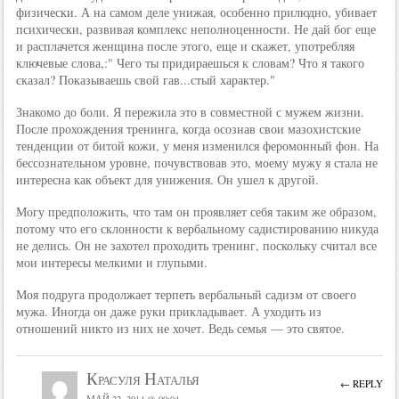
физически. А на самом деле унижая, особенно прилюдно, убивает
психически, развивая комплекс неполноценности. Не дай бог еще
и расплачется женщина после этого, еще и скажет, употребляя
ключевые слова,:" Чего ты придираешься к словам? Что я такого
сказал? Показываешь свой гав...стый характер."
Знакомо до боли. Я пережила это в совместной с мужем жизни.
После прохождения тренинга, когда осознав свои мазохистские
тенденции от битой кожи, у меня изменился феромонный фон. На
бессознательном уровне, почувствовав это, моему мужу я стала не
интересна как объект для унижения. Он ушел к другой.
Могу предположить, что там он проявляет себя таким же образом,
потому что его склонности к вербальному садистированию никуда
не делись. Он не захотел проходить тренинг, поскольку считал все
мои интересы мелкими и глупыми.
Моя подруга продолжает терпеть вербальный садизм от своего
мужа. Иногда он даже руки прикладывает. А уходить из
отношений никто из них не хочет. Ведь семья — это святое.
Красуля Наталья
← REPLY