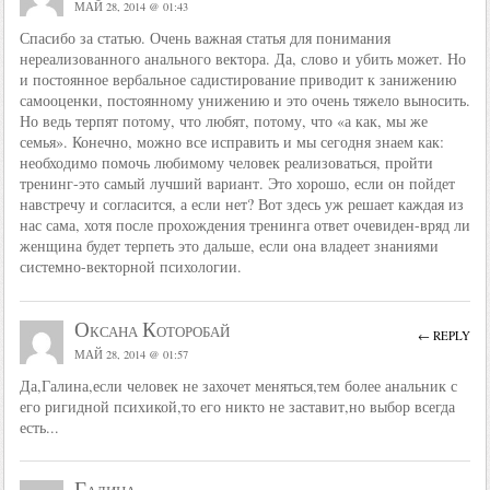
МАЙ 28, 2014 @ 01:43
Спасибо за статью. Очень важная статья для понимания
нереализованного анального вектора. Да, слово и убить может. Но
и постоянное вербальное садистирование приводит к занижению
самооценки, постоянному унижению и это очень тяжело выносить.
Но ведь терпят потому, что любят, потому, что «а как, мы же
семья». Конечно, можно все исправить и мы сегодня знаем как:
необходимо помочь любимому человек реализоваться, пройти
тренинг-это самый лучший вариант. Это хорошо, если он пойдет
навстречу и согласится, а если нет? Вот здесь уж решает каждая из
нас сама, хотя после прохождения тренинга ответ очевиден-вряд ли
женщина будет терпеть это дальше, если она владеет знаниями
системно-векторной психологии.
Оксана Которобай
← REPLY
МАЙ 28, 2014 @ 01:57
Да,Галина,если человек не захочет меняться,тем более анальник с
его ригидной психикой,то его никто не заставит,но выбор всегда
есть...