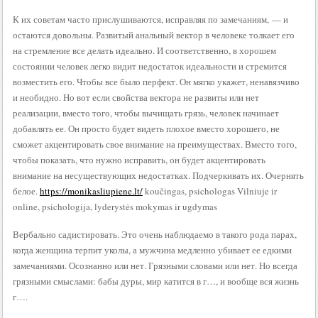
К их советам часто прислушиваются, исправляя по замечаниям, — и
остаются довольны. Развитый анальный вектор в человеке толкает его
на стремление все делать идеально. И соответственно, в хорошем
состоянии человек легко видит недостаток идеальности и стремится
возместить его. Чтобы все было перфект. Он мягко укажет, ненавязчиво
и необидно. Но вот если свойства вектора не развиты или нет
реализации, вместо того, чтобы вычищать грязь, человек начинает
добавлять ее. Он просто будет видеть плохое вместо хорошего, не
сможет акцентировать свое внимание на преимуществах. Вместо того,
чтобы показать, что нужно исправить, он будет акцентировать
внимание на несуществующих недостатках. Подчеркивать их. Очернять
белое.
https://monikasliupiene.lt/
koučingas, psichologas Vilniuje ir
online, psichologija, lyderystės mokymas ir ugdymas
Вербально садистировать. Это очень наблюдаемо в такого рода парах,
когда женщина терпит уколы, а мужчина медленно убивает ее едкими
замечаниями. Осознанно или нет. Грязными словами или нет. Но всегда
грязными смыслами: бабы дуры, мир катится в г…, и вообще вся жизнь
г….