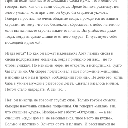
Против воли начинаете отслеживать слова мужа, что именно он
говорит вам, как он с вами общается. Вроде бы по-прежнему, нет
злого умысла, хотя при этом он будто бы старается уколоть.
Говорит простые, но очень обидные вещи, проходится по вашим
страхам, по тому, что вас беспокоит, сбрасывает с небес на землю,
если вы начинаете строить какие-то планы. Вы улыбаетесь даже
тогда, когда впервые слышите от него «дура». И чувствуете себя
последней идиоткой.
Издевается? Но как он может издеваться? Хотя память снова и
снова подбрасывает моменты, когда прилюдно он вас… не то
чтобы унижал. По меньшей мере, не открыто, а исподтишка, будто
бы случайно. Он скорее подчеркивал ваше положение женщины,
напоминая о нем и требуя «соблюдения границ». Не дело это, когда
баба в умные мужские разговоры лезет. Сначала казалось милым.
Потом стало надоедать. А сейчас…
Нет, он никогда не говорит грубых слов. Только грубые смыслы,
бьющие наотмашь сильнее пощечины. Он говорит «милая» так,
что слышите «дура». Изображает заботу: «Отдохни», — а вы
слышите «сиди дома и не высовывайся, твое место на кухне».
Больно и противно. Хочется орать и плакать. И расставаться не