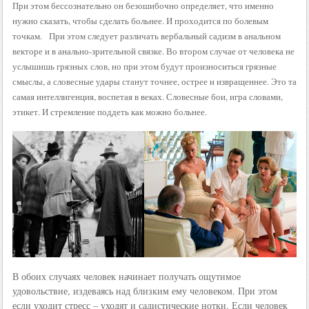
При этом бессознательно он безошибочно определяет, что именно
нужно сказать, чтобы сделать больнее. И проходится по болевым
точкам. При этом следует различать вербальный садизм в анальном
векторе и в анально-зрительной связке. Во втором случае от человека не
услышишь грязных слов, но при этом будут произноситься грязные
смыслы, а словесные удары станут точнее, острее и извращеннее. Это та
самая интеллигенция, воспетая в веках. Словесные бои, игра словами,
этикет. И стремление поддеть как можно больнее.
В обоих случаях человек начинает получать ощутимое
удовольствие, издеваясь над близким ему человеком. При этом
если уходит стресс – уходят и садистические нотки. Если человек