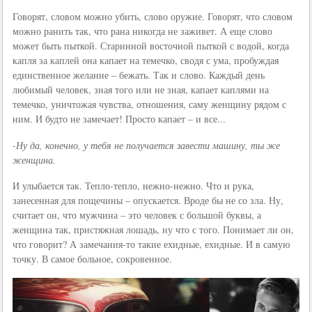
Говорят, словом можно убить, слово оружие. Говорят, что словом
можно ранить так, что рана никогда не заживет. А еще слово
может быть пыткой. Старинной восточной пыткой с водой, когда
капля за каплей она капает на темечко, сводя с ума, пробуждая
единственное желание – бежать. Так и слово. Каждый день
любимый человек, зная того или не зная, капает каплями на
темечко, уничтожая чувства, отношения, саму женщину рядом с
ним. И будто не замечает! Просто капает – и все...
-Ну да, конечно, у тебя не получается завести машину, ты же
женщина.
И улыбается так. Тепло-тепло, нежно-нежно. Что и рука,
занесенная для пощечины – опускается. Вроде бы не со зла. Ну,
считает он, что мужчина – это человек с большой буквы, а
женщина так, пристяжная лошадь, ну что с того. Понимает ли он,
что говорит? А замечания-то такие ехидные, ехидные. И в самую
точку. В самое больное, сокровенное.