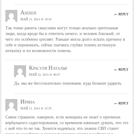
Ашхен
← REPLY
МАЙ 21, 2014 @ 18:54
Так тонко ранить смыслами могут только анально-зрительные
люди, когда вроде бы и ответить нечего, и человек близкий, от
чего это особенно цепляет. Раньше могла долго искать причину в
себе и переживать, сейчас пытаюсь глубже понять истинную
нехватку и по возможности помочь.
Красуля Наталья
← REPLY
МАЙ 22, 2014 @ 00:07
Да, мы же бессознательно понимаем, куда больнее ударить.
Ирина
← REPLY
МАЙ 21, 2014 @ 23:55
Самое страшное, наверное, если женщина не знает о причинах
вербального садистирования, со временем начинает думать, что это
с ней что-то не так. Хочется надеяться, что знание СВП станет
когда-то всеобщим и поможет многим людям разобраться в