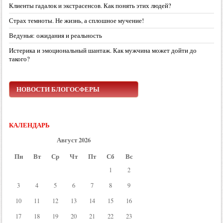
Клиенты гадалок и экстрасенсов. Как понять этих людей?
Страх темноты. Не жизнь, а сплошное мучение!
Ведунья: ожидания и реальность
Истерика и эмоциональный шантаж. Как мужчина может дойти до
такого?
НОВОСТИ БЛОГОСФЕРЫ
КАЛЕНДАРЬ
Август 2026
Пн
Вт
Ср
Чт
Пт
Сб
Вс
1
2
3
4
5
6
7
8
9
10
11
12
13
14
15
16
17
18
19
20
21
22
23