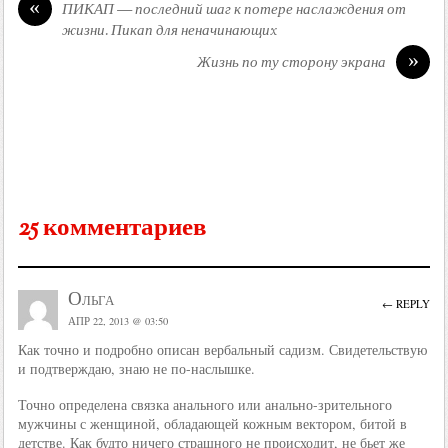
«
ПИКАП — последний шаг к потере наслаждения от
жизни. Пикап для неначинающиx
»
Жизнь по ту сторону экрана
25 комментариев
Ольга
← REPLY
АПР 22, 2013 @ 03:50
Как точно и подробно описан вербальный садизм. Свидетельствую
и подтверждаю, знаю не по-наслышке.
Точно определена связка анального или анально-зрительного
мужчины с женщиной, обладающей кожным вектором, битой в
детстве. Как будто ничего страшного не происходит, не бьет же