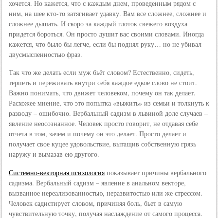
хочется. Но кажется, что с каждым днем, проведенным рядом с
ним, на шее кто-то затягивает удавку. Вам все сложнее, сложнее и
сложнее дышать. И скоро за каждый глоток свежего воздуха
придется бороться. Он просто душит вас своими словами. Иногда
кажется, что было бы легче, если бы поднял руку… но не убивал
двусмысленностью фраз.
Так что же делать если муж бьёт словом? Естественно, сидеть,
терпеть и переживать внутри себя каждое едкое слово не стоит.
Важно понимать, что движет человеком, почему он так делает.
Расхожее мнение, что это попытка «выжить» из семьи и толкнуть к
разводу – ошибочно. Вербальный садизм в львиной доле случаев –
явление неосознанное. Человек просто говорит, не отдавая себе
отчета в том, зачем и почему он это делает. Просто делает и
получает свое куцее удовольствие, вытащив собственную грязь
наружу и вымазав ею другого.
Системно-векторная психология
показывает причины вербального
садизма. Вербальный садизм – явление в анальном векторе,
вызванное нереализованностью, неразвитостью или же стрессом.
Человек садистирует словом, причиняя боль, бьет в самую
чувствительную точку, получая наслаждение от самого процесса.