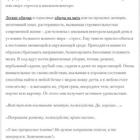
или сверх стрессы в анальном векторе.
Легкие обидки
и серьезные
обиды на мать
или на прошлых женщин,
негативный опыт, растерянность, вызванная стремительностью
современной жизни – для человека с анальным вектором каждый день в
условиях большого кожного мира – стресс. Ему тяжело приспособиться
к постоянно меняющейся окружающей среде. Приходится каким-то
образом сбрасывать напряжение, балансировать биохимию головного
мозга. В ход идут почти фанатичные уборки, чтение, ремонт,
вербальный садизм, грубый секс, садизм и далее по нарастающей. Очень
внимательные по своим свойствам, анальники в хорошем состоянии
способны найти в любой бочке с медом ложку дегтя, а в любом стоге
сена иголку – и вытащить их, убрав грязь, инородное тело, которое
портит всю картину. От этого они получают истинное удовольствие.
«Вот тут вот поставьте запятую, пожалуйста. Да, хорошо…».
«Поправьте рамочку, пожалуйста, криво висит».
«У вас прекрасное платье! Но нужно поправить поясок, а то
завернулся. Замечательно!»