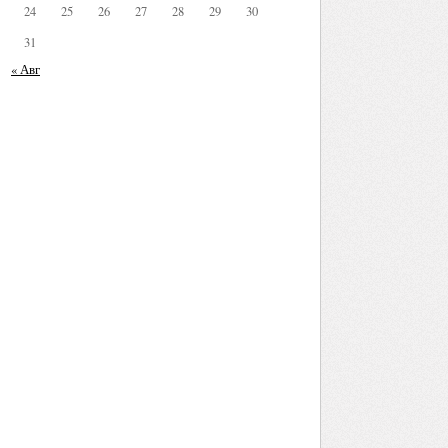
24
25
26
27
28
29
30
31
« Авг