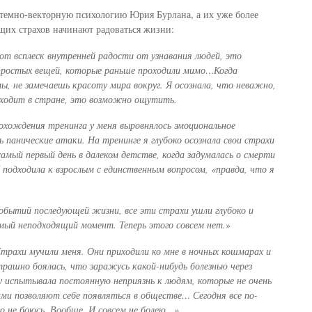
темно-векторную психологию Юрия Бурлана, а их уже более
щих страхов начинают радоваться жизни:
т всплеск внутренней радости от узнавания людей, это
простых вещей, которые раньше проходили мимо…Когда
мы, не замечаешь красоту мира вокруг. Я осознала, что неважно,
сходит в стране, это возможно ощутить.
рохождения тренинга у меня выровнялось эмоциональное
 панические атаки. На тренинге я глубоко осознала свои страхи
амый первый день в далеком детстве, когда задумалась о смерти
 подходила к взрослым с единственным вопросом, «правда, что я
событий последующей жизни, все эти страхи ушли глубоко и
самый неподходящий момент. Теперь этого совсем нет.
»
трахи мучили меня. Они приходили ко мне в ночных кошмарах и
трашно боялась, что заражусь какой-нибудь болезнью через
у испытывала постоянную неприязнь к людям, которые не очень
ами позволяют себе появляться в обществе… Сегодня все по-
го не боюсь. Вообще. И совсем не болею…»