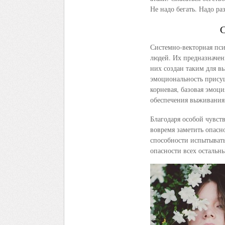
Не надо бегать. Надо ра
Системно-векторная пс
людей. Их предназначен
них создан таким для в
эмоциональность присущ
корневая, базовая эмоц
обеспечения выживания 
Благодаря особой чувст
вовремя заметить опасн
способности испытывать
опасности всех остальн