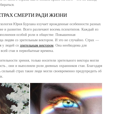
збираться.
СТРАХ СМЕРТИ РАДИ ЖИЗНИ
ихология Юрия Бурлана изучает врожденные особенности разных
ие и развитие. Всего различают восемь психотипов. Каждый из
ыполнения особой роли в обществе. Повышенная
а людям со зрительным вектором. И это не случайно. Страх —
ия у людей со
зрительным вектором
. Она необходима для
всей стаи в первобытные времена.
вительности зрения, только носители зрительного вектора могли
ость , они и выполняли роли дневных охранников стаи. Благодаря
 сильный страх такие люди могли своевременно предупредить об
ых.