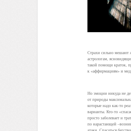
Страхи сильно мешают ж
астрологам, ясновидящ
такой помощи краток, п
к «аффирмациям» и медит
Но эмоции никуда не де
от природы максимальна
которые надо как-то реа
варианты. Кто-то «спас
просто заболевает и тра
по нарастающей –возни
атаки. Спасаться бегство