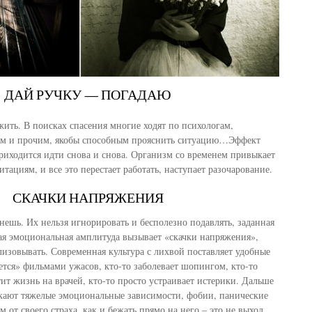
ДАЙ РУЧКУ — ПОГАДАЮ
ить. В поисках спасения многие ходят по психологам,
им и прочим, якобы способным прояснить ситуацию…Эффект
риходится идти снова и снова. Организм со временем привыкает
ациям, и все это перестает работать, наступает разочарование.
СКАЧКИ НАПРЯЖЕНИЯ
нешь. Их нельзя игнорировать и бесполезно подавлять, заданная
я эмоциональная амплитуда вызывает «скачки напряжения»,
лизовывать. Современная культура с лихвой поставляет удобные
ается» фильмами ужасов, кто-то заболевает шопингом, кто-то
тит жизнь на врачей, кто-то просто устраивает истерики. Дальше
кают тяжелые эмоциональные зависимости, фобии, панические
м от своего страха, как и бежать прямо на него – это не выход.