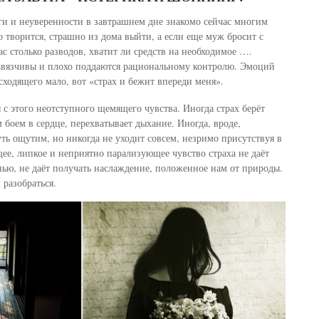
и и неуверенности в завтрашнем дне знакомо сейчас многим
 творится, страшно из дома выйти, а если еще муж бросит с
ас столько разводов, хватит ли средств на необходимое ….
авязчивы и плохо поддаются рациональному контролю. Эмоций
ходящего мало, вот «страх и бежит впереди меня».
 с этого неотступного щемящего чувства. Иногда страх берёт
 боем в сердце, перехватывает дыхание. Иногда, вроде,
уть ощутим, но никогда не уходит совсем, незримо присутствуя в
е, липкое и неприятно парализующее чувство страха не даёт
ю, не даёт получать наслаждение, положенное нам от природы.
 разобраться.