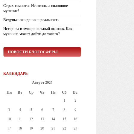
Страх темноты. Не жизнь, а сплошное
мучение!
Ведунья: ожидания и реальность
Истерика и эмоциональный шантаж. Как
мужчина может дойти до такого?
НОВОСТИ БЛОГОСФЕРЫ
КАЛЕНДАРЬ
Август 2026
Пн
Вт
Ср
Чт
Пт
Сб
Вс
1
2
3
4
5
6
7
8
9
10
11
12
13
14
15
16
17
18
19
20
21
22
23