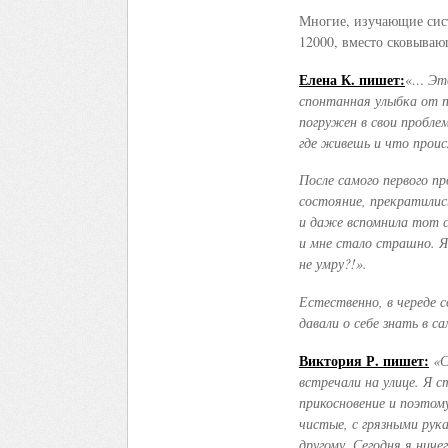
Многие, изучающие сис
12000, вместо сковываю
Елена К. пишет:
«
… Это
спонтанная улыбка от 
погружен в свои пробле
где живешь и что прои
После самого первого п
состояние, прекратились
и даже вспомнила тот с
и мне стало страшно. Я
не умру?!».
Естественно, в череде 
давали о себе знать в 
Виктория Р. пишет:
«С
встречали на улице. Я с
прикосновение и поэтом
чистые, с грязными рук
другому. Сегодня я ниче