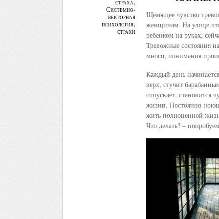
страха
,
Системно-
Щемящее чувство тревог
векторная
женщинам. На улице что
психология
,
страхи
ребенком на руках, сейч
Тревожные состояния н
много, понимания проис
Каждый день начинается
верх, стучит барабанным
отпускает, становится ч
жизни. Постоянно ноюще
жить полноценной жизнь
Что делать? – попробуем