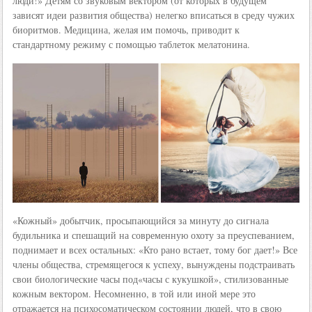
люди!» Детям со звуковым вектором (от которых в будущем
зависят идеи развития общества) нелегко вписаться в среду чужих
биоритмов. Медицина, желая им помочь, приводит к
стандартному режиму с помощью таблеток мелатонина.
«Кожный» добытчик, просыпающийся за минуту до сигнала
будильника и спешащий на современную охоту за преуспеванием,
поднимает и всех остальных: «Кто рано встает, тому бог дает!» Все
члены общества, стремящегося к успеху, вынуждены подстраивать
свои биологические часы под«часы с кукушкой», стилизованные
кожным вектором. Несомненно, в той или иной мере это
отражается на психосоматическом состоянии людей, что в свою