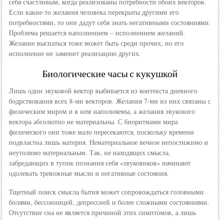
себя счастливым, когда реализованы потребности обоих векторов.
Если какие-то желания человека перекрыты другими его
потребностями, то они дадут себя знать негативными состояниями.
Проблема решается наполнением – исполнением желаний.
Желание выспаться тоже может быть среди прочих, но его
исполнение не заменит реализацию других.
Биологические часы с кукушкой
Лишь один звуковой вектор выбивается из контекста дневного
бодрствования всех 8-ми векторов. Желания 7-ми из них связаны с
физическим миром и в нем наполняемы, а желания звукового
вектора абсолютно не материальны. С биоритмами мира
физического они тоже мало пересекаются, поскольку времени
подвластна лишь материя. Нематериальное вечное непостижимо и
неутолимо материальным. Так, не находящих смысла,
забредающих в тупик познания себя «звуковиков» начинают
одолевать тревожные мысли и негативные состояния.
Тщетный поиск смысла бытия может сопровождаться головными
болями, бессонницей, депрессией и более сложными состояниями.
Отсутствие сна не является причиной этих симптомов, а лишь