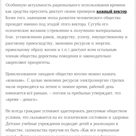
Особенную актуальность рационального использования времени
кожный вектор
как средства преуспеть диктует своим примером
.
Более того, нынешняя эпоха развития человеческого общества
проходит именно под эгидой этого вектора. Сугубо его
психические желания (стремление к получению материальных
благ, установлению рамок, лидерству, успеху, имущественному и
ранговому превосходству, экономии ресурсов и энергии,
правильному образу жизни и т.п.) диктуют всем остальным
членам общества директивы поведения и законодательно
закрепляют приоритеты.
Цивилизованное западное общество вполне можно назвать
«кожным». С целью экономии ресурсов электроэнергии стрелки
часов переводятся на летнее и зимнее время, рабочий день
начинается всё раньше, – погоня за прибылью утверждает, что
«время – деньги».
Не всегда граждане успевают адаптировать диктуемые обществом
условия, что сказывается на их психическом состоянии и здоровье.
Детские учебные учреждения подводят детей к реализации в
обществе, сызмальства приучая их быть «Как все нормальные