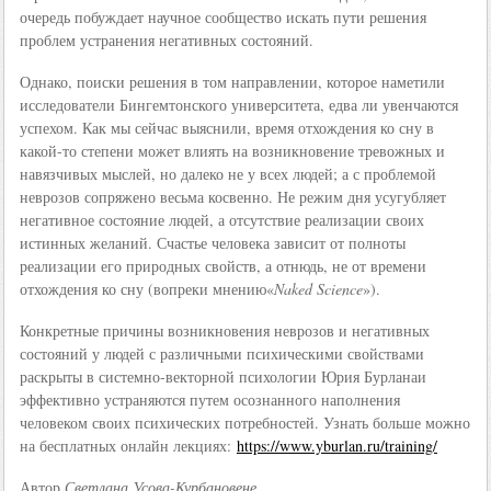
очередь побуждает научное сообщество искать пути решения
проблем устранения негативных состояний.
Однако, поиски решения в том направлении, которое наметили
исследователи Бингемтонского университета, едва ли увенчаются
успехом. Как мы сейчас выяснили, время отхождения ко сну в
какой-то степени может влиять на возникновение тревожных и
навязчивых мыслей, но далеко не у всех людей; а с проблемой
неврозов сопряжено весьма косвенно. Не режим дня усугубляет
негативное состояние людей, а отсутствие реализации своих
истинных желаний. Счастье человека зависит от полноты
реализации его природных свойств, а отнюдь, не от времени
отхождения ко сну (вопреки мнению«
Naked Science
»).
Конкретные причины возникновения неврозов и негативных
состояний у людей с различными психическими свойствами
раскрыты в системно-векторной психологии Юрия Бурланаи
эффективно устраняются путем осознанного наполнения
человеком своих психических потребностей. Узнать больше можно
на бесплатных онлайн лекциях:
https://www.yburlan.ru/training/
Автор
Светлана Усова-Курбановене