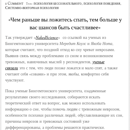
1 Comment
психология бессознательного
,
психология поведения
,
Теги:
Системно-векторная психология
«Чем раньше вы ложитесь спать, тем больше у
вас шансов быть счастливее»
Так утверждает «
NakedScience
» со ссылкой на ученых из
Бингемтонского университета
Мередит Коулс
и
Якоба Нота
,
которые считают, что поздний отход ко сну чреват неврозами.
Выявив связь между проблемами со сном и возникновением
тревожных, навязчивых мыслей у респондентов,
ученые
связали
это с тем, что люди позже ложатся и мало спят, а также
считают себя «совами» и при этом, якобы, комфортно себя
чувствуют.
Пока ученые Бингемтонского университета, озадаченные
результатами своего исследования, собираются искать
теоретический ответ на вопрос, как можно использовать
информацию о сне, чтобы помочь людям с тревожным неврозом,
особенности психики различных людей, обуславливающие их сон,
причины неврозов и тревожных состояний уже
дифференцированы, а проблемы решаются практически.