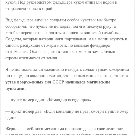
кукол. Под руководством фельдшера кукол отливали водой и
отправляли снова в строй.
Вид фельдшера внушал солдатам особое чувство: мы быстро
сообразили, что лучше не попадать под его тяжелую руку, а
«стойко переносить все тяготы и лишения воинской службы».
Солдаты, которые натерли ноги портянками, и не могли всунуть в
сапоги, распухшие от жары ноги, по команде фельдшера
отжимались. Оказалось, что в тапочках можно замечательно
строем отжиматься от земли.
Я не понимал, зачем ежедневно изводить солдат тупым хождением
по плацу, но командир считал, что военная выправка того стоит, а
устав вооруженных сил СССР начинался магическим
пунктами:
— пункт номер один: «Командир всегда прав»
— пункт номер два: «Если командир не прав, смотри пункт номер
один»
Жернова армейского механизма исправно делали свое дело: нас,
желторотиков, превращали в военных роботов, которые выполнят