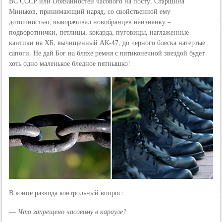
ВС СССР или Обязанностей часового на посту. Старшина
Миньков, принимающий наряд, со свойственной ему
дотошностью, выворачивал новобранцев наизнанку –
подворотнички, петлицы, кокарда, пуговицы, наглаженные
кантики на ХБ, вычищенный АК-47, до черного блеска натертые
сапоги. Не дай Бог на бляхе ремня с пятиконечной звездой будет
хоть одно маленькое бледное пятнышко!
В конце развода контрольный вопрос:
—
Что запрещено часовому в карауле?