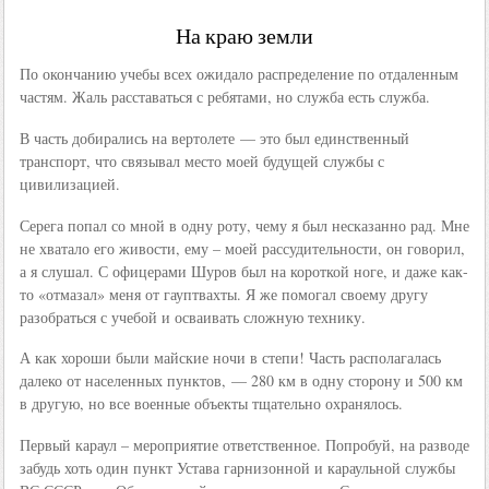
На краю земли
По окончанию учебы всех ожидало распределение по отдаленным
частям. Жаль расставаться с ребятами, но служба есть служба.
В часть добирались на вертолете — это был единственный
транспорт, что связывал место моей будущей службы с
цивилизацией.
Серега попал со мной в одну роту, чему я был несказанно рад. Мне
не хватало его живости, ему – моей рассудительности, он говорил,
а я слушал. С офицерами Шуров был на короткой ноге, и даже как-
то «отмазал» меня от гауптвахты. Я же помогал своему другу
разобраться с учебой и осваивать сложную технику.
А как хороши были майские ночи в степи! Часть располагалась
далеко от населенных пунктов, — 280 км в одну сторону и 500 км
в другую, но все военные объекты тщательно охранялось.
Первый караул – мероприятие ответственное. Попробуй, на разводе
забудь хоть один пункт Устава гарнизонной и караульной службы