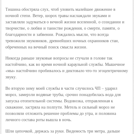
Тишина обостряла слух, чтоб уловить малейшее движение в
ночной степи. Ветер, шорох травы наслаждали звуками и
заставляли задуматься о вечной жизни вселенной, о созидании и
творчестве, о любви и таинстве рождения, о смерти, памяти, о
благодарности и забвении. Рождались мысли, что всегда
тревожили звуковиков, древнейших ночных охранников стаи,
обреченных на вечный поиск смысла жизни.
Никогда раньше звуковые вопросы не стучали в голове так
настойчиво, как во время ночной караульной службы. Мышечное
«мы» настойчиво пробивалось и диктовало что-то эгоцентричному
звуку.
Во вторую зиму моей службы в части случилось ЧП – ударил
мороз, замерзли водяные трубы, срочно понадобилась вода для
запуска отопительной системы. Водовозка, отправленная к
скважине, застряла на полпути. Метель и сильный мороз не
позволяли отложить решение проблемы до утра, и половина
личного состава роты вышла в ночь.
Шли цепочкой, держась за руки. Видимость три метра, дальше