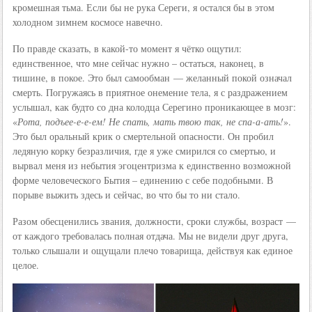
кромешная тьма. Если бы не рука Сереги, я остался бы в этом
холодном зимнем космосе навечно.
По правде сказать, в какой-то момент я чётко ощутил:
единственное, что мне сейчас нужно – остаться, наконец, в
тишине, в покое. Это был самообман — желанный покой означал
смерть. Погружаясь в приятное онемение тела, я с раздражением
услышал, как будто со дна колодца Серегино проникающее в мозг:
«
Рота, подъее-е-е-ем! Не спать, мать твою так, не спа-а-ать!
».
Это был оральный крик о смертельной опасности. Он пробил
ледяную корку безразличия, где я уже смирился со смертью, и
вырвал меня из небытия эгоцентризма к единственно возможной
форме человеческого Бытия – единению с себе подобными. В
порыве выжить здесь и сейчас, во что бы то ни стало.
Разом обесценились звания, должности, сроки службы, возраст —
от каждого требовалась полная отдача. Мы не видели друг друга,
только слышали и ощущали плечо товарища, действуя как единое
целое.