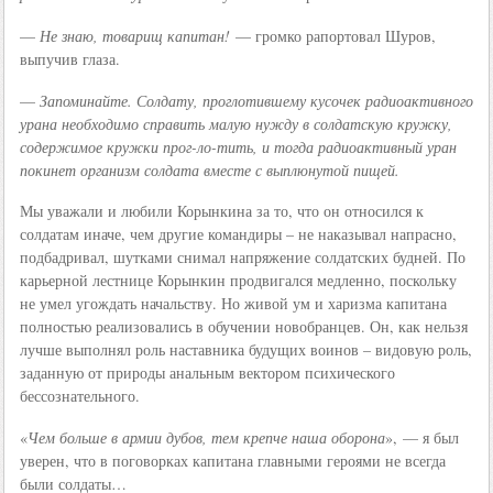
—
Не знаю, товарищ капитан!
— громко рапортовал Шуров,
выпучив глаза.
—
Запоминайте. Солдату, проглотившему кусочек радиоактивного
урана необходимо справить малую нужду в солдатскую кружку,
содержимое кружки прог-ло-тить, и тогда радиоактивный уран
покинет организм солдата вместе с выплюнутой пищей.
Мы уважали и любили Корынкина за то, что он относился к
солдатам иначе, чем другие командиры – не наказывал напрасно,
подбадривал, шутками снимал напряжение солдатских будней. По
карьерной лестнице Корынкин продвигался медленно, поскольку
не умел угождать начальству. Но живой ум и харизма капитана
полностью реализовались в обучении новобранцев. Он, как нельзя
лучше выполнял роль наставника будущих воинов – видовую роль,
заданную от природы анальным вектором психического
бессознательного.
«
Чем больше в армии дубов, тем крепче наша оборона
», — я был
уверен, что в поговорках капитана главными героями не всегда
были солдаты…