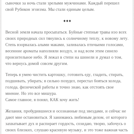
сыночки за ночь стали зрелыми мужчинами. Каждый перешел
свой Рубикон эгоизма. Мы стали единым целым.
***
Весной земля начала просыпаться. Буйные степные травы изо всех
своих природных сил тянулись к солнечному теплу, к новому лету.
Степь взорвалась алыми маками, заливалась птичьими голосами,
весенние ароматы наполняли воздух, и над всем этим синело
пронзительное небо. Я лежал в степи на шинели и думал о том,
что вернусь домой совсем другим.
Теперь я умею чистить картошку, готовить еду, гладить, стирать,
подшивать, убирать; я сильно похудел, перестал бояться холода,
голода, физической работы и точно знаю, как отстоять свое
мнение. Но это все мишура.
Самое главное, я понял, КАК хочу жить!
Желания, пробудившиеся и осознанные под звездами, и сейчас не
дают мне остановиться. Я занимаюсь любимым делом, от которого
захватывает дух и распирает гордость, созидаю, творю, забочусь о
своих близких, слушаю красивую музыку, и это тоже важная часть