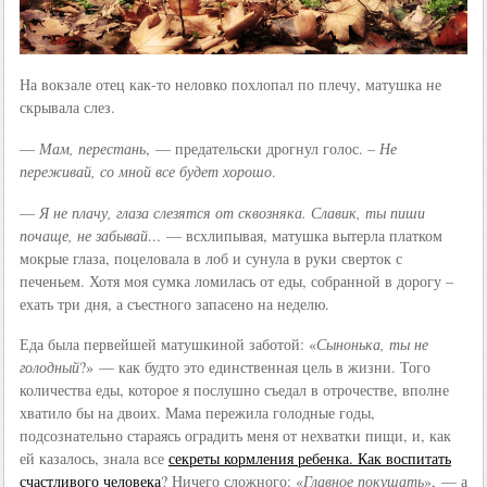
На вокзале отец как-то неловко похлопал по плечу, матушка не
скрывала слез.
—
Мам, перестань
, — предательски дрогнул голос. –
Не
переживай, со мной все будет хорошо
.
—
Я не плачу, глаза слезятся от сквозняка. Славик, ты пиши
почаще, не забывай…
— всхлипывая, матушка вытерла платком
мокрые глаза, поцеловала в лоб и сунула в руки сверток с
печеньем. Хотя моя сумка ломилась от еды, собранной в дорогу –
ехать три дня, а съестного запасено на неделю.
Еда была первейшей матушкиной заботой: «
Сынонька, ты не
голодный
?» — как будто это единственная цель в жизни. Того
количества еды, которое я послушно съедал в отрочестве, вполне
хватило бы на двоих. Мама пережила голодные годы,
подсознательно стараясь оградить меня от нехватки пищи, и, как
ей казалось, знала все
секреты кормления ребенка. Как воспитать
счастливого человека
? Ничего сложного: «
Главное покушать
», — а