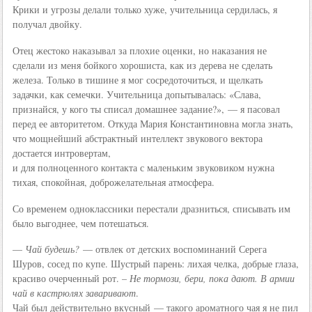
Крики и угрозы делали только хуже, учительница сердилась, я
получал двойку.
Отец жестоко наказывал за плохие оценки, но наказания не
сделали из меня бойкого хорошиста, как из дерева не сделать
железа. Только в тишине я мог сосредоточиться, и щелкать
задачки, как семечки. Учительница допытывалась: «Слава,
признайся, у кого ты списал домашнее задание?», — я пасовал
перед ее авторитетом. Откуда Мария Константиновна могла знать,
что мощнейший абстрактный интеллект звукового вектора
достается интровертам,
и для полноценного контакта с маленьким звуковиком нужна
тихая, спокойная, доброжелательная атмосфера.
Со временем одноклассники перестали дразниться, списывать им
было выгоднее, чем потешаться.
—
Чай будешь?
— отвлек от детских воспоминаний Серега
Шуров, сосед по купе. Шустрый парень: лихая челка, добрые глаза,
красиво очерченный рот. –
Не тормози, бери, пока дают. В армии
чай в кастрюлях заваривают
.
Чай был действительно вкусный — такого ароматного чая я не пил