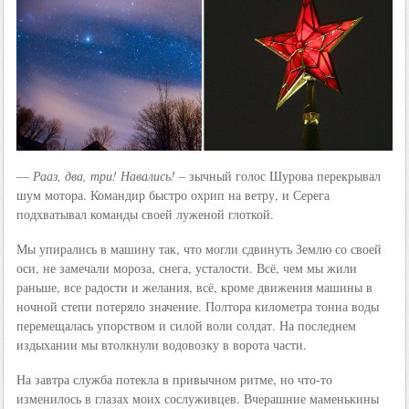
—
Рааз, два, три! Навались!
– зычный голос Шурова перекрывал
шум мотора. Командир быстро охрип на ветру, и Серега
подхватывал команды своей луженой глоткой.
Мы упирались в машину так, что могли сдвинуть Землю со своей
оси, не замечали мороза, снега, усталости. Всё, чем мы жили
раньше, все радости и желания, всё, кроме движения машины в
ночной степи потеряло значение. Полтора километра тонна воды
перемещалась упорством и силой воли солдат. На последнем
издыхании мы втолкнули водовозку в ворота части.
На завтра служба потекла в привычном ритме, но что-то
изменилось в глазах моих сослуживцев. Вчерашние маменькины