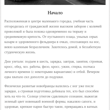
Начало
Расположенная в центре маленького городка, учебная часть
отгородилась от гражданской жизни высоким забором с колючей
проволокой и была похожа одновременно на тюрьму и
средневековую крепость. От пустынного плаца, унылых серых
казарм и здоровенного фельдшера в очках, сползающих на нос,
веяло казенным безразличием. Захотелось домой, в беззаботную
студенческую жизнь.
Дни улетали: подъем в шесть, зарядка, завтрак, занятия, строевая,
кросс, обед, хоз. работы, физо, кросс, ужин, стирка, полчаса
личного времени (с некоторыми вариантами) и отбой. Вечером
едва хватало сил доползти до подушки.
Физически развитые новобранцы валились с ног уже после
зарядки, а строевая подготовка добивала тех, кто был способен
хоть на что-то. Солнце утюгом сдавливало сознание, выжигая
зеленый цвет новенькой военной формы, накаляло сапоги, и
здоровые, крепкие парни быстро таяли, превращаясь в ватных