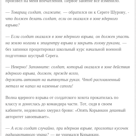
произвел на меня впечатления. Первое занятие все изменило.
—
Товарищ солдат, скажите,
— обратился он к Сереге Шурову, -
что должен делать солдат, если он оказался в зоне ядерного
взрыва?
—
Если солдат оказался в зоне ядерного взрыва, он должен упасть
на землю ногами к эпицентру взрыва и закрыть голову руками,
—
без запинки процитировал школьный курс начальной военной
подготовки шустрый Серега.
—
Неверно! Запомните: солдат, который оказался в зоне действия
ядерного взрыва, должен, прежде всего,
держать автомат на вытянутых руках. Чтоб расплавленный
металл не капал на казенные сапоги!
Волна ядерного взрыва от солдатского хохота прокатилась по
классу и донеслась до командира части. Тот, сидя в своем
кабинете, недовольно хмурил брови: «Опять Корынкин дешевый
авторитет завоевывает».
—
А если солдат случайно, при ядерном взрыве, проглотил кусочек
радиоактивного урана?
— не унимался Корынкин.