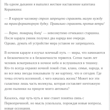
На одном дыхании я выпалил жесткое наставление капитана
Корынкина:
—
В карауле часовому строго запрещено справлять малую нужду
на трансформаторную будку. Правильно справлять против ветра!
—
Верно, товарищ боец!
— невозмутимо отчеканил старшина.
После караула умник получил два наряда вне очереди.
Однако, думать об устройстве мира уставом не запрещалось.
В ночном карауле я изучал млечный путь — миры, что начинаются
в бесконечности и в бесконечности теряются. Сотни тысяч лет
человек всматривался в ночное небо и вслушивался в тишину.
Кто-то всегда охранял ночной покой стаи, клана, семьи, народа, и
во все века звезды показывали ту же картину, что и сегодня. Где
точка отсчета вселенной, с чего началась жизнь? Может все эти
галактики лишь часть молекулы, которая составляет ничтожную
долю пылинки на прицеле моего автомата?
Казалось, еще чуть-чуть и мне станет понятна связь с
Первопричиной, но мысль ускользала, порождая новые вопросы,
новые осознания.