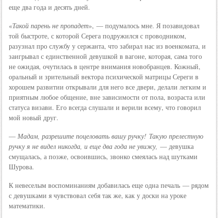
еще два года и десять дней.
«
Такой парень не пропадет
», — подумалось мне. Я позавидовал
той быстроте, с которой Серега подружился с проводником,
разузнал про службу у сержанта, что забирал нас из военкомата, и
заигрывал с единственной девушкой в вагоне, которая, сама того
не ожидая, очутилась в центре внимания новобранцев. Кожный,
оральный и зрительный вектора психической матрицы Сереги в
хорошем развитии открывали для него все двери, делали легким и
приятным любое общение, вне зависимости от пола, возраста или
статуса визави. Его всегда слушали и верили всему, что говорил
мой новый друг.
—
Мадам, разрешите поцеловать вашу ручку! Такую прелестную
ручку я не видел никогда, и еще два года не увижу,
— девушка
смущалась, а позже, освоившись, звонко смеялась над шутками
Шурова.
К невеселым воспоминаниям добавилась еще одна печаль — рядом
с девушками я чувствовал себя так же, как у доски на уроке
математики.