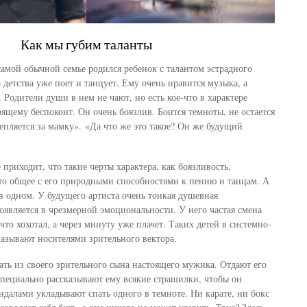
Как мы губим таланты
 самой обычной семье родился ребенок с талантом эстрадного
детства уже поет и танцует. Ему очень нравится музыка, а
 Родители души в нем не чают, но есть кое-что в характере
оящему беспокоит. Он очень боязлив. Боится темноты, не остается
епляется за мамку». «Да что же это такое? Он же будущий
 приходит, что такие черты характера, как боязливость,
то общее с его природными способностями к пению и танцам. А
 в одном. У будущего артиста очень тонкая душевная
оявляется в чрезмерной эмоциональности. У него частая смена
 что хохотал, а через минуту уже плачет. Таких детей в системно-
азывают носителями зрительного вектора.
ать из своего зрительного сына настоящего мужика. Отдают его
 Специально рассказывают ему всякие страшилки, чтобы он
андалами укладывают спать одного в темноте. Ни карате, ни бокс