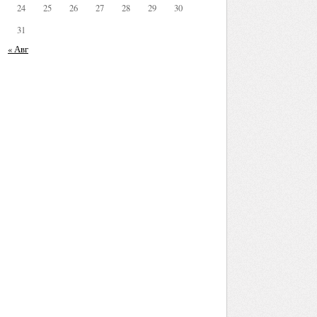
24
25
26
27
28
29
30
31
« Авг