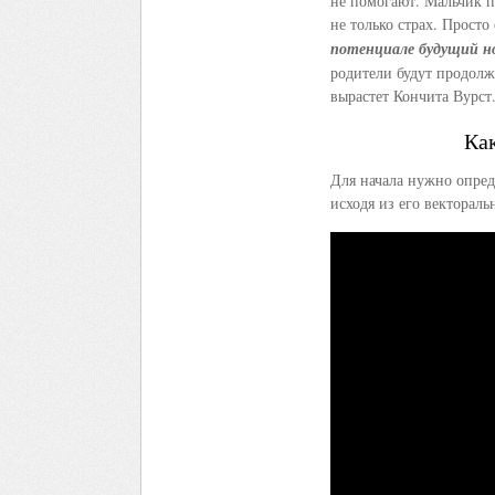
не помогают. Мальчик по
не только страх. Просто
потенциале будущий но
родители будут продолж
вырастет Кончита Вурст
Как
Для начала нужно опред
исходя из его вектораль