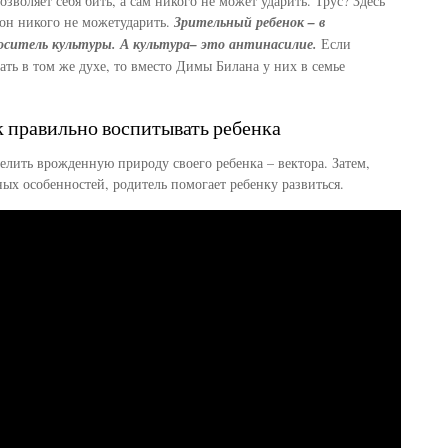
зволяет себя бить, а сам никого не может ударить. Трус? Здесь
 он никого не можетударить.
Зрительный ребенок – в
ситель культуры. А культура– это антинасилие.
Если
ать в том же духе, то вместо Димы Билана у них в семье
.
 правильно воспитывать ребенка
елить врожденную природу своего ребенка – вектора. Затем,
ных особенностей, родитель помогает ребенку развиться.