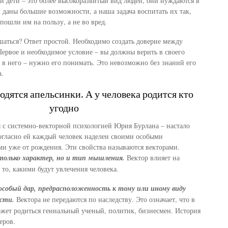
ши дети – это более высокоразвитый вид людей, они нуждаются в
м даны большие возможности, а наша задача воспитать их так,
пошли им на пользу, а не во вред.
ушаться? Ответ простой. Необходимо создать доверие между
Первое и необходимое условие – вы должны верить в своего
ь в него – нужно его понимать. Это невозможно без знаний его
а.
одятся апельсинки. А у человека родится кто
угодно
 с системно-векторной психологией Юрия Бурлана – настало
огласно ей каждый человек наделен своими особыми
и уже от рождения. Эти свойства называются векторами.
только характер, но и тип мышления.
Вектор влияет на
 то, какими будут увлечения человека.
собый дар, предрасположенность к тому или иному виду
ости.
Вектора не передаются по наследству. Это означает, что в
жет родиться гениальный ученый, политик, бизнесмен. История
еров.