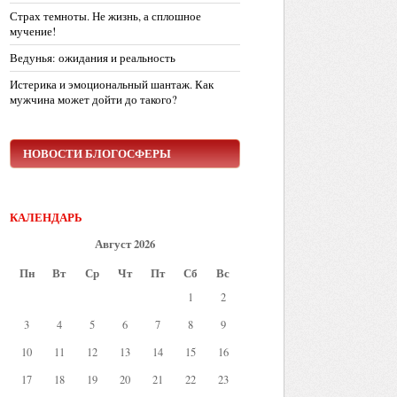
Страх темноты. Не жизнь, а сплошное
мучение!
Ведунья: ожидания и реальность
Истерика и эмоциональный шантаж. Как
мужчина может дойти до такого?
НОВОСТИ БЛОГОСФЕРЫ
КАЛЕНДАРЬ
Август 2026
Пн
Вт
Ср
Чт
Пт
Сб
Вс
1
2
3
4
5
6
7
8
9
10
11
12
13
14
15
16
17
18
19
20
21
22
23