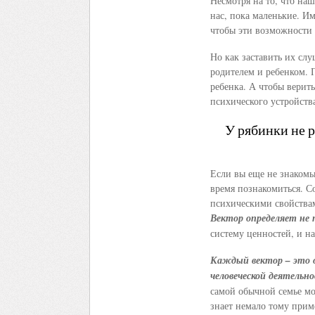
Несмотря на то, что на
нас, пока маленькие. И
чтобы эти возможности 
Но как заставить их сл
родителем и ребенком. 
ребенка. А чтобы верит
психического устройств
У рябинки не р
Если вы еще не знакомы
время познакомиться. С
психическими свойствам
Вектор определяет не 
систему ценностей, и на
Каждый вектор – это о
человеческой деятельн
самой обычной семье мо
знает немало тому прим