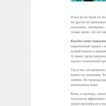
И все же не такая уж б
ни другие не принимают
опытными, знающими. А 
только знали, что все ка
Каждое новое поколени
первобытный предок с н
острый камень к деревя
А сынок сделал каменны
научно-технический пр
Так и мы, сегодняшние 
ничего не понимаем. Чег
занятие. Но природа рац
непознанное нами.
Взять, к примеру, наших
получается эффективно 
может проблема не в ни