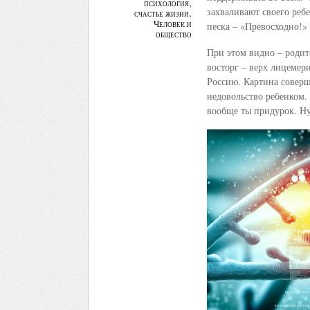
психология
,
захваливают своего реб
счастье жизни
,
Человек и
песка – «Превосходно!»
общество
При этом видно – родит
восторг – верх лицемер
Россию. Картина совер
недовольство ребенком. 
вообще ты придурок. Ну