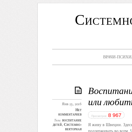
Системн
ВРАЧИ-ПСИХИ
Воспитани
или любит
Янв 25, 2016
Нет
комментариев
8 967
Просмотров:
воспитание
Теги:
Я живу в Швеции. Здесь
детей
,
Системно-
векторная
поддерживать во всем. 