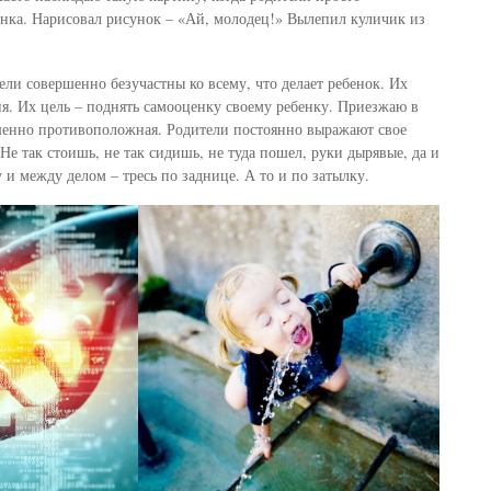
енка. Нарисовал рисунок – «Ай, молодец!» Вылепил куличик из
ели совершенно безучастны ко всему, что делает ребенок. Их
ия. Их цель – поднять самооценку своему ребенку. Приезжаю в
шенно противоположная. Родители постоянно выражают свое
Не так стоишь, не так сидишь, не туда пошел, руки дырявые, да и
 и между делом – тресь по заднице. А то и по затылку.