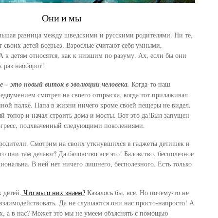
Они и мы
ольшая разница между шведскими и русскими родителями. Ни те,
 своих детей всерьез. Взрослые считают себя умными,
к детям относятся, как к низшим по разуму. Ах, если бы они
к раз наоборот!
е – это новый виток в эволюции человека.
Когда-то наш
едоумением смотрел на своего отпрыска, когда тот прилаживал
нной палке. Папа в жизни ничего кроме своей пещеры не видел.
й топор и начал строить дома и мосты. Вот это да!Был запущен
огресс, подхваченный следующими поколениями.
родители. Смотрим на своих уткнувшихся в гаджеты детишек и
о они там делают? Да баловство все это! Баловство, бесполезное
иональна. В ней нет ничего лишнего, бесполезного. Есть только
 детей.
Что мы о них знаем?
Казалось бы, все. Но почему-то не
взаимодействовать. Да не слушаются они нас просто-напросто! А
х, а в нас? Может это мы не умеем объяснять с помощью