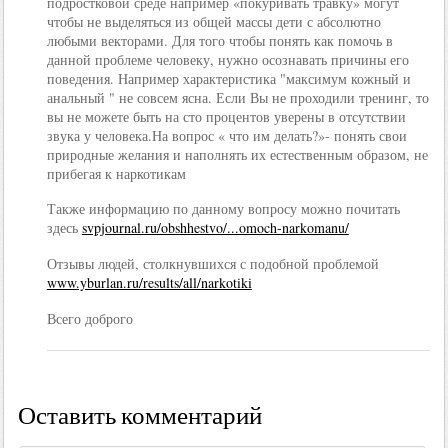
подростковой среде например «покуривать травку» могут
чтобы не выделяться из общей массы дети с абсолютно
любыми векторами. Для того чтобы понять как помочь в
данной проблеме человеку, нужно осознавать причины его
поведения. Например характеристика "максимум кожный и
анальный " не совсем ясна. Если Вы не проходили тренинг, то
вы не можете быть на сто процентов уверены в отсутствии
звука у человека.На вопрос « что им делать?»- понять свои
природные желания и наполнять их естественным образом, не
прибегая к наркотикам
Также информацию по данному вопросу можно почитать
здесь
svpjournal.ru/obshhestvo/...omoch-narkomanu/
Отзывы людей, столкнувшихся с подобной проблемой
www.yburlan.ru/results/all/narkotiki
Всего доброго
Оставить комментарий