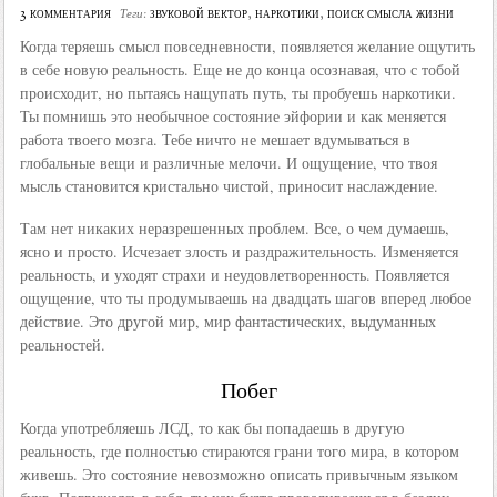
3 комментария
звуковой вектор
,
наркотики
,
поиск смысла жизни
Теги:
Когда теряешь смысл повседневности, появляется желание ощутить
в себе новую реальность. Еще не до конца осознавая, что с тобой
происходит, но пытаясь нащупать путь, ты пробуешь наркотики.
Ты помнишь это необычное состояние эйфории и как меняется
работа твоего мозга. Тебе ничто не мешает вдумываться в
глобальные вещи и различные мелочи. И ощущение, что твоя
мысль становится кристально чистой, приносит наслаждение.
Там нет никаких неразрешенных проблем. Все, о чем думаешь,
ясно и просто. Исчезает злость и раздражительность. Изменяется
реальность, и уходят страхи и неудовлетворенность. Появляется
ощущение, что ты продумываешь на двадцать шагов вперед любое
действие. Это другой мир, мир фантастических, выдуманных
реальностей.
Побег
Когда употребляешь ЛСД, то как бы попадаешь в другую
реальность, где полностью стираются грани того мира, в котором
живешь. Это состояние невозможно описать привычным языком