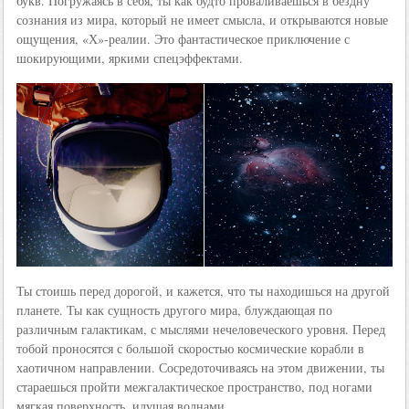
букв. Погружаясь в себя, ты как будто проваливаешься в бездну
сознания из мира, который не имеет смысла, и открываются новые
ощущения, «Х»-реалии. Это фантастическое приключение с
шокирующими, яркими спецэффектами.
Ты стоишь перед дорогой, и кажется, что ты находишься на другой
планете. Ты как сущность другого мира, блуждающая по
различным галактикам, с мыслями нечеловеческого уровня. Перед
тобой проносятся с большой скоростью космические корабли в
хаотичном направлении. Сосредоточиваясь на этом движении, ты
стараешься пройти межгалактическое пространство, под ногами
мягкая поверхность, идущая волнами.