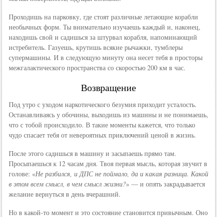
Проходишь на парковку, где стоят различные летающие корабли
необычных форм. Ты внимательно изучаешь каждый и, наконец,
находишь свой и садишься за штурвал корабля, напоминающий
истребитель. Газуешь, крутишь всякие рычажки, тумблеры
супермашины. И в следующую минуту она несет тебя в просторы
межгалактического пространства со скоростью 200 км в час.
Возвращение
Под утро с уходом наркотического безумия приходит усталость.
Останавливаясь у обочины, выходишь из машины и не понимаешь,
что с тобой происходило. В такие моменты кажется, что только
чудо спасает тебя от невероятных приключений ценой в жизнь.
После этого садишься в машину и засыпаешь прямо там.
Просыпаешься к 12 часам дня. Твоя первая мысль, которая звучит в
голове: «
Не разбился, и ДПС не поймало, да и какая разница. Какой
в этом всем смысл, в чем смысл жизни?
» — и опять закрадывается
желание вернуться в день вчерашний.
Но в какой-то момент и это состояние становится привычным. Оно