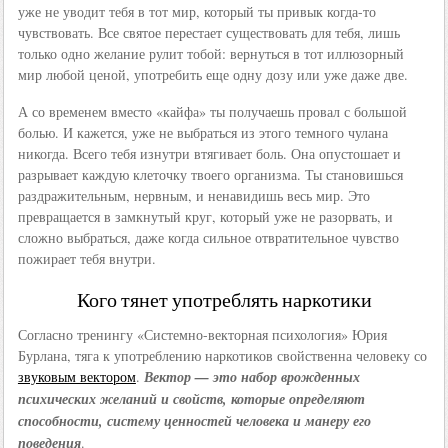
уже не уводит тебя в тот мир, который ты привык когда-то
чувствовать. Все святое перестает существовать для тебя, лишь
только одно желание рулит тобой: вернуться в тот иллюзорный
мир любой ценой, употребить еще одну дозу или уже даже две.
А со временем вместо «кайфа» ты получаешь провал с большой
болью. И кажется, уже не выбраться из этого темного чулана
никогда. Всего тебя изнутри втягивает боль. Она опустошает и
разрывает каждую клеточку твоего организма. Ты становишься
раздражительным, нервным, и ненавидишь весь мир. Это
превращается в замкнутый круг, который уже не разорвать, и
сложно выбраться, даже когда сильное отвратительное чувство
пожирает тебя внутри.
Кого тянет употреблять наркотики
Согласно тренингу «Системно-векторная психология» Юрия
Бурлана, тяга к употреблению наркотиков свойственна человеку со
звуковым вектором
.
Вектор — это набор врожденных
психических желаний и свойств, которые определяют
способности, систему ценностей человека и манеру его
поведения
.