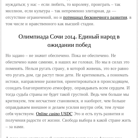
нуждаться; у нас – если любить, то королеву, проиграть – так
миллион, если культура – так непременно элитарная, да —
отсутствие ограничений, но и
потенциал бесконечного развития
, в
том числе и нравственного как высшей стадии.
Олимпиада Сочи 2014. Единый народ в
ожидании побед
Но задано – не значит обеспечено. Пока не обеспечено. Не
обеспечено нами самими, в наших же головах. Но мы в силах это
поменять. Нельзя ругать страну, в которой живешь, это все равно
что ругать дом, где растут твои дети. Не критиковать, а понимать
истоки, направление развития, ориентироваться в происходящем,
созидать благоприятную атмосферу, оправдывать всем сердцем. И
тогда судьба страны не будет такой грустной. Ведь чем больше мы
критикуем, тем несчастнее становимся, и наоборот, чем больше
оправдываем внешнее и делаем усилия внутри себя, тем лучше
себя чувствуем.
Online casino USDC
Это и есть путь развития и
получения радости от жизни. Свобода выбора в какой стране жить
– за нами.