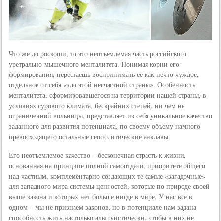
Что же до роскоши, то это неотъемлемая часть российского
уретрально-мышечного менталитета. Понимая корни его
формирования, перестаешь воспринимать ее как нечто чуждое,
отдельное от себя «зло этой несчастной страны». Особенность
менталитета, сформировавшегося на территории нашей страны, в
условиях сурового климата, бескрайних степей, ни чем не
ограниченной вольницы, представляет из себя уникальное качество
заданного для развития потенциала, по своему объему намного
превосходящего остальные геополитические анклавы.
Его неотъемлемое качество – бесконечная страсть к жизни,
основанная на принципе полной самоотдачи, приоритете общего
над частным, комплементарно создающих те самые «загадочные»
для западного мира системы ценностей, которые по природе своей
выше закона и которых нет больше нигде в мире. У нас все в
одном – мы не признаем законов, но в потенциале нам задана
способность жить настолько альтруистически, чтобы в них не