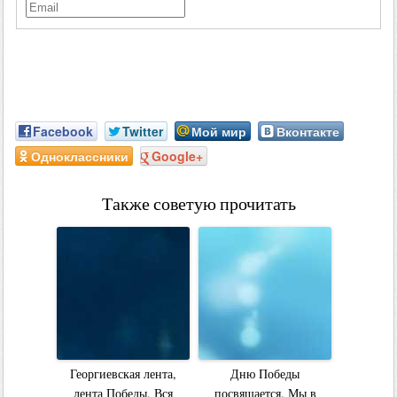
Facebook
Twitter
Мой мир
Вконтакте
Одноклассники
Google+
Также советую прочитать
Георгиевская лента,
Дню Победы
лента Победы. Вся
посвящается. Мы в