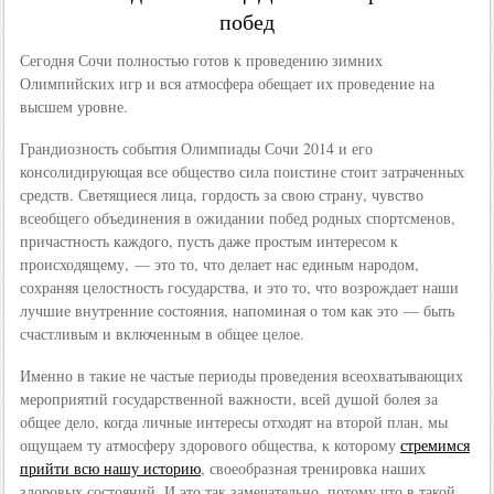
побед
Сегодня Сочи полностью готов к проведению зимних
Олимпийских игр и вся атмосфера обещает их проведение на
высшем уровне.
Грандиозность события Олимпиады Сочи 2014 и его
консолидирующая все общество сила поистине стоит затраченных
средств. Светящиеся лица, гордость за свою страну, чувство
всеобщего объединения в ожидании побед родных спортсменов,
причастность каждого, пусть даже простым интересом к
происходящему, — это то, что делает нас единым народом,
сохраняя целостность государства, и это то, что возрождает наши
лучшие внутренние состояния, напоминая о том как это — быть
счастливым и включенным в общее целое.
Именно в такие не частые периоды проведения всеохватывающих
мероприятий государственной важности, всей душой болея за
общее дело, когда личные интересы отходят на второй план, мы
ощущаем ту атмосферу здорового общества, к которому
стремимся
прийти всю нашу историю
, своеобразная тренировка наших
здоровых состояний. И это так замечательно, потому что в такой