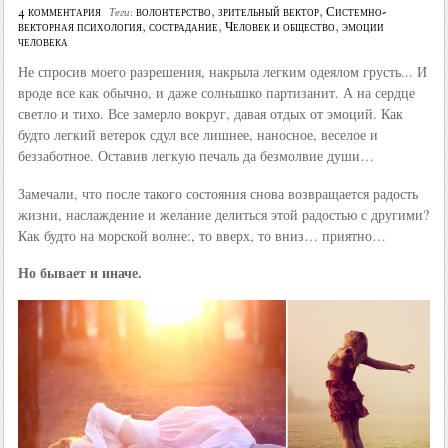
4 комментария
волонтерство
,
зрительный вектор
,
Системно-
Теги:
векторная психология
,
сострадание
,
Человек и общество
,
эмоции
человека
Не спросив моего разрешения, накрыла легким одеялом грусть... И
вроде все как обычно, и даже солнышко партизанит. А на сердце
светло и тихо. Все замерло вокруг, давая отдых от эмоций. Как
будто легкий ветерок сдул все лишнее, наносное, веселое и
беззаботное. Оставив легкую печаль да безмолвие души…
Замечали, что после такого состояния снова возвращается радость
жизни, наслаждение и желание делиться этой радостью с другими?
Как будто на морской волне:, то вверх, то вниз… приятно…
Но бывает и иначе.