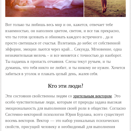
Вот только ты любишь весь мир и он, кажется, отвечает тебе
взаимностью, он наполнен цветом, светом, и все так прекрасно,
что ты готов целовать и обнимать каждого встречного , да и
просто светишься от счастья. Взлетаешь до небес от собственной
эйфории, эмоции льются через край... Секунда, Мгновение, одна
незначительная мелочь – и все меняется с точностью до наоборот.
Ты падаешь в пропасть отчаяния. Слезы текут ручьем, и ты
думаешь, что тебя никто не любит, и ты никому не нужен. Хочется
забиться в уголок и плакать целый день, жалея себя.
Кто эти люди?
Эти состояния свойственны людям со
зрительным вектором
. Это
особо чувствительные люди, которым от природы задана высокая
эмоциональность для выполнения своей роли в обществе. Согласно
Системно-векторной психологии Юрия Бурлана, всего существует
восемь векторов. Вектор — это набор уникальных психических
свойств, присущий человеку и необходимый для выполнения