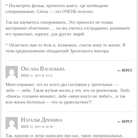
* Посмотреть фильм, прочитать книгу, где необходимо
сопереживание. Слёзы — это ОЧЕНЬ полезно.
Так вы научаетесь сопереживать. Это приносит не только
внутреннее облегчение, ... но вы учитесь состраданию, развиваете
его правильно, наружу, для других людей.
* Облегчить чью-то боль и, возможно, спасти кому-то жизнь. В
этом предназначение обладателей Зрительного вектора.
Оксана Васильева
← REPLY
ИЮЛ 11, 2015 @ 23:31
Меня поражает, что их всего два состояния у зрительных —
либо — либо. Такая жуткая жизнь у тех, кто не реализован. Либо
«боюсь» (сильнее-меньше), либо «меня никто не любит»...и так
всю жизнь болтаться — что за удовольствие?!
Наталья Дрюнина
← REPLY
ИЮЛ 12, 2015 @ 02:38
Так, красиво и легко написано про нас, таких эмоциональных.