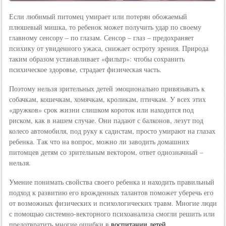
Если любимый питомец умирает или потерян обожаемый
плюшевый мишка, то ребенок может получить удар по своему
главному сенсору – по глазам. Сенсор – глаз – предохраняет
психику от увиденного ужаса, снижает остроту зрения. Природа
таким образом устанавливает «фильтр»: чтобы сохранить
психическое здоровье, страдает физическая часть.
Поэтому нельзя зрительных детей эмоционально привязывать к
собачкам, кошечкам, хомячкам, кроликам, птичкам. У всех этих
«дружков» срок жизни слишком короток или находится под
риском, как в нашем случае. Они падают с балконов, лезут под
колесо автомобиля, под руку к садистам, просто умирают на глазах
ребенка. Так что на вопрос, можно ли заводить домашних
питомцев детям со зрительным вектором, ответ однозначный –
нельзя.
Умение понимать свойства своего ребенка и находить правильный
подход к развитию его врожденных талантов поможет уберечь его
от возможных физических и психологических травм. Многие люди
с помощью системно-векторного психоанализа смогли решить или
предотвратить многие ошибки в
воспитании детей
.