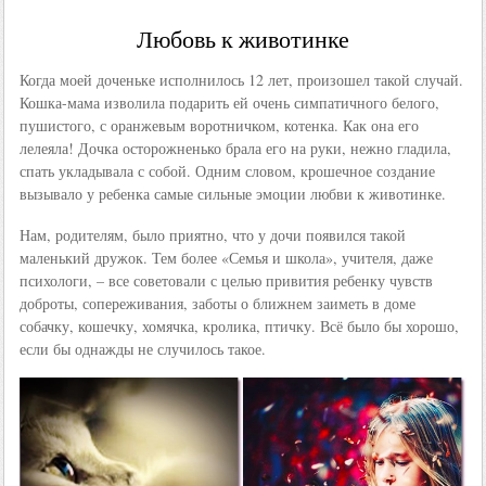
Любовь к животинке
Когда моей доченьке исполнилось 12 лет, произошел такой случай.
Кошка-мама изволила подарить ей очень симпатичного белого,
пушистого, с оранжевым воротничком, котенка. Как она его
лелеяла! Дочка осторожненько брала его на руки, нежно гладила,
спать укладывала с собой. Одним словом, крошечное создание
вызывало у ребенка самые сильные эмоции любви к животинке.
Нам, родителям, было приятно, что у дочи появился такой
маленький дружок. Тем более «Семья и школа», учителя, даже
психологи, – все советовали с целью привития ребенку чувств
доброты, сопереживания, заботы о ближнем заиметь в доме
собачку, кошечку, хомячка, кролика, птичку. Всё было бы хорошо,
если бы однажды не случилось такое.