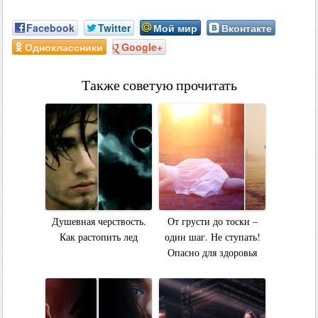
Facebook
Twitter
Мой мир
Вконтакте
Одноклассники
Google+
Также советую прочитать
Душевная черствость.
От грусти до тоски –
Как растопить лед
один шаг. Не ступать!
Опасно для здоровья