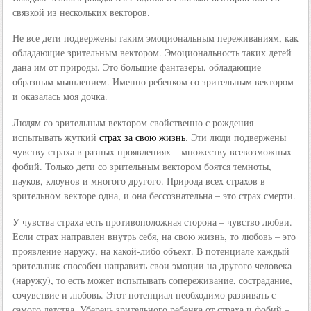
связкой из нескольких векторов.
Не все дети подвержены таким эмоциональным переживаниям, как
обладающие зрительным вектором. Эмоциональность таких детей
дана им от природы. Это большие фантазеры, обладающие
образным мышлением. Именно ребенком со зрительным вектором
и оказалась моя дочка.
Людям со зрительным вектором свойственно с рождения
испытывать жуткий
страх за свою жизнь
. Эти люди подвержены
чувству страха в разных проявлениях – множеству всевозможных
фобий. Только дети со зрительным вектором боятся темноты,
пауков, клоунов и многого другого. Природа всех страхов в
зрительном векторе одна, и она бессознательна – это страх смерти.
У чувства страха есть противоположная сторона – чувство любви.
Если страх направлен внутрь себя, на свою жизнь, то любовь – это
проявление наружу, на какой-либо объект. В потенциале каждый
зрительник способен направить свои эмоции на другого человека
(наружу), то есть может испытывать сопереживание, сострадание,
сочувствие и любовь. Этот потенциал необходимо развивать с
самого детства. Уберечь зрительного ребенка от страха и фобий –