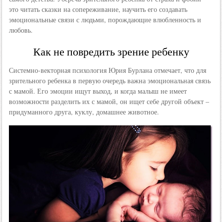
это читать сказки на сопереживание, научить его создавать
эмоциональные связи с людьми, порождающие влюбленность и
любовь.
Как не повредить зрение ребенку
Системно-векторная психология Юрия Бурлана отмечает, что для
зрительного ребенка в первую очередь важна эмоциональная связь
с мамой. Его эмоции ищут выход, и когда малыш не имеет
возможности разделить их с мамой, он ищет себе другой объект –
придуманного друга, куклу, домашнее животное.