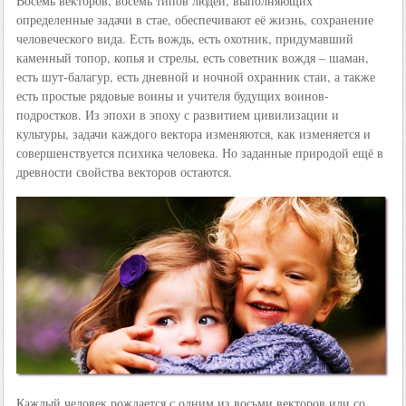
Восемь векторов, восемь типов людей, выполняющих
определенные задачи в стае, обеспечивают её жизнь, сохранение
человеческого вида. Есть вождь, есть охотник, придумавший
каменный топор, копья и стрелы, есть советник вождя – шаман,
есть шут-балагур, есть дневной и ночной охранник стаи, а также
есть простые рядовые воины и учителя будущих воинов-
подростков. Из эпохи в эпоху с развитием цивилизации и
культуры, задачи каждого вектора изменяются, как изменяется и
совершенствуется психика человека. Но заданные природой ещё в
древности свойства векторов остаются.
Каждый человек рождается с одним из восьми векторов или со