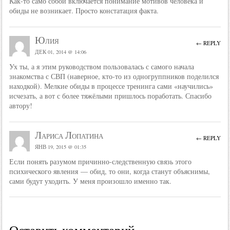
Как-то само собой включается понимание мотивов человека и
обиды не возникает. Просто констатация факта.
Юлия
← REPLY
ДЕК 01, 2014 @ 14:06
Ух ты, а я этим руководством пользовалась с самого начала
знакомства с СВП (наверное, кто-то из одногруппников поделился
находкой). Мелкие обиды в процессе тренинга сами «научились»
исчезать, а вот с более тяжёлыми пришлось поработать. Спасибо
автору!
Лариса Лопатина
← REPLY
ЯНВ 19, 2015 @ 01:35
Если понять разумом причинно-следственную связь этого
психического явления — обид, то они, когда станут объяснимы,
сами будут уходить. У меня произошло именно так.