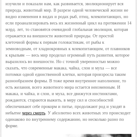
изучили и показали нам, как развивается, эволюционирует вся
природа, животный мир. В разрезе одной человеческой жизни не
видно изменения в видах и родах рыб, птиц, млекопитающих, но
если проанализировать весь их жизненный цикл на протяжении 14
млрд. лет, то становятся очевидной глобальная эволюция, которая
отражается на внешности животной природы. От простой
клеточной формы к первым головастикам, от рыбы к
земноводным, от хладнокровных к млекопитающим, от плавников
к крыльям — весь мир проделал огромный путь развития, которое
выразилось во внешности. Но с точной уверенностью можно
сказать, что современные макака, чайка, слон и муха — все
потомки одной единственной клетки, которая произросла таким
разнообразием формы. В тоже время внутреннее наполнение, то
есть желания, всего животного мира остается неизменным. И
макака, и чайка, и слон, и муха, все движутся инстинктами,
рождаются, стараются выжить, в меру сил и способностей
обеспечивают себе прокорм и питье, продолжают род и уходят в
небытие
через смерть
. У абсолютно всех животных это происходит
одинаково по внутреннему содержанию, но несколько разно по
форме.