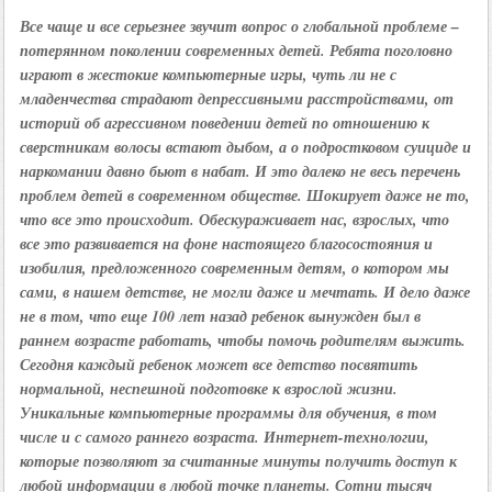
Все чаще и все серьезнее звучит вопрос о глобальной проблеме –
потерянном поколении современных детей. Ребята поголовно
играют в жестокие компьютерные игры, чуть ли не с
младенчества страдают депрессивными расстройствами, от
историй об агрессивном поведении детей по отношению к
сверстникам волосы встают дыбом, а о подростковом суициде и
наркомании давно бьют в набат. И это далеко не весь перечень
проблем детей в современном обществе. Шокирует даже не то,
что все это происходит. Обескураживает нас, взрослых, что
все это развивается на фоне настоящего благосостояния и
изобилия, предложенного современным детям, о котором мы
сами, в нашем детстве, не могли даже и мечтать. И дело даже
не в том, что еще 100 лет назад ребенок вынужден был в
раннем возрасте работать, чтобы помочь родителям выжить.
Сегодня каждый ребенок может все детство посвятить
нормальной, неспешной подготовке к взрослой жизни.
Уникальные компьютерные программы для обучения, в том
числе и с самого раннего возраста. Интернет-технологии,
которые позволяют за считанные минуты получить доступ к
любой информации в любой точке планеты. Сотни тысяч