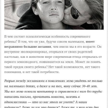
В чем состоит психологическая особенность современного
имеет
ребенка? В том, что он уже, будучи совсем маленьким,
несравнимо большие желания
, чем имели мы в его возрасте. Он
внутренне эволюционировал, оторвался от своих родителей
настолько, как в животном мире современная птица оторвалась от
первого земноводного, появившегося на земле. Может ли понять
такой предок своего ребенка? Нет такой возможности, нет такого
понимания, и нет такой потребности.
Разрыв между желаниями в поколениях легко увидеть не только
на маленьких детях, а даже и на тех, кому сейчас 30-40 лет.
Мы все легко освоили компьютер и справляемся с ним без труда:
написать письмо, прочитать новости, залезть в
одноклассники — кто из нас этого не умеет? А наши
родители? Легко ли им это дается? Даже те, у кого есть два