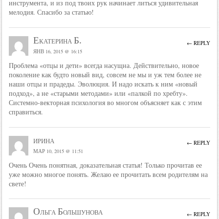
инструмента, и из под твоих рук начинает литься удивительная
мелодия. Спасибо за статью!
Екатерина Б.
← REPLY
ЯНВ 16, 2015 @ 16:15
Проблема «отцы и дети» всегда насущна. Действительно, новое
поколение как будто новый вид, совсем не мы и уж тем более не
наши отцы и прадеды. Эволюция. И надо искать к ним «новый
подход», а не «старыми методами» или «палкой по хребту».
Системно-векторная психология во многом объясняет как с этим
справиться.
ирина
← REPLY
МАР 10, 2015 @ 11:51
Очень Очень понятная, доказательная статья! Только прочитав ее
уже можно многое понять. Желаю ее прочитать всем родителям на
свете!
Ольга Большунова
← REPLY