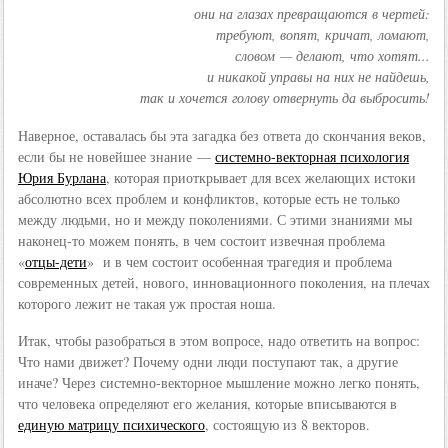
они на глазах превращаются в чертей:
требуют, вопят, кричат, ломают,
словом — делают, что хотят...
и никакой управы на них не найдешь,
так и хочется голову отвернуть да выбросить!
Наверное, оставалась бы эта загадка без ответа до скончания веков,
если бы не новейшее знание —
системно-векторная психология
Юрия Бурлана
, которая приоткрывает для всех желающих истоки
абсолютно всех проблем и конфликтов, которые есть не только
между людьми, но и между поколениями. С этими знаниями мы
наконец-то можем понять, в чем состоит извечная проблема
«
отцы-дети
» и в чем состоит особенная трагедия и проблема
современных детей, нового, инновационного поколения, на плечах
которого лежит не такая уж простая ноша.
Итак, чтобы разобраться в этом вопросе, надо ответить на вопрос:
Что нами движет? Почему одни люди поступают так, а другие
иначе? Через системно-векторное мышление можно легко понять,
что человека определяют его желания, которые вписываются в
единую матрицу психического
, состоящую из 8 векторов.