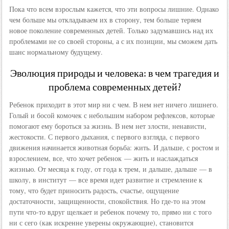
Пока что всем взрослым кажется, что эти вопросы лишние. Однако
чем больше мы откладываем их в сторону, тем больше теряем
новое поколение современных детей. Только задумавшись над их
проблемами не со своей стороны, а с их позиции, мы сможем дать
шанс нормальному будущему.
Эволюция природы и человека: в чем трагедия и
проблема современных детей?
Ребенок приходит в этот мир ни с чем. В нем нет ничего лишнего.
Голый и босой комочек с небольшим набором рефлексов, которые
помогают ему бороться за жизнь. В нем нет злости, ненависти,
жестокости. С первого дыхания, с первого взгляда, с первого
движения начинается животная борьба: жить. И дальше, с ростом и
взрослением, все, что хочет ребенок — жить и наслаждаться
жизнью. От месяца к году, от года к трем, и дальше, дальше — в
школу, в институт — все время идет развитие и стремление к
тому, что будет приносить радость, счастье, ощущение
достаточности, защищенности, спокойствия. Но где-то на этом
пути что-то вдруг щелкает и ребенок почему то, прямо ни с того
ни с сего (как искренне уверены окружающие), становится